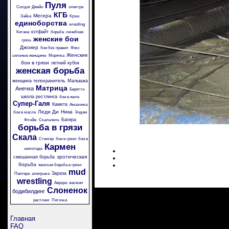
Пуля
Солдат Джейн
электра
КГБ
Мегера
Зайка
Крэш
единоборства
wrestling
кэтфайт
Китана
борьба
лечебная
женские бои
грязь
Джокер
бои без правил
Фокс
Женские
сильные женщины
Морячка
бои в грязи
летний кубок
женская борьба
женщина телохранитель
Малышка
Матрица
Анечка
Беретта
школа рестлинга
бои в желе
Супер-Галя
Камета
Амазонка
Леди Ди
Ника
бои в масле
Энджи
Багира
Флэйм
Скальпель
борьба в грязи
Скала
Стингер
бои в грязи
бои в
Кармен
шоколаде
эротическая
смешанная борьба
борьба
женская борьба в грязи
mud
Зараза
Пантера
аленушка
wrestling
Аврора
жасмин
Слоненок
бодибилдинг
рестлинг
Пяточка
Главная
FAQ