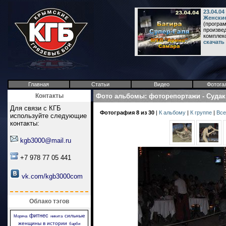
23.04.0
Женские
(програм
произвед
комплекс 
скачать
Главная
Статьи
Видео
Фотога
Контакты
Фото альбомы
:
фоторепортажи
-
Судак
Для связи с КГБ
Фотография 8 из 30
|
К альбому
|
К группе
|
Все
используйте следующие
контакты:
kgb3000@mail.ru
+7 978 77 05 441
vk.com/kgb3000com
Облако тэгов
фитнес
сильные
Моряча
никита
женщины в истории
барби