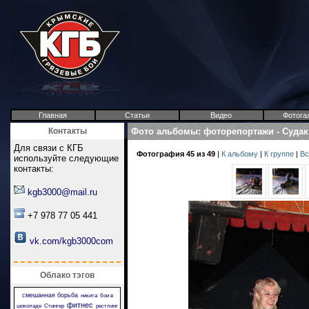
Главная
Статьи
Видео
Фотога
Контакты
Фото альбомы
:
фоторепортажи
-
Судак
Для связи с КГБ
Фотография 45 из 49
|
К альбому
|
К группе
|
Вс
используйте следующие
контакты:
kgb3000@mail.ru
+7 978 77 05 441
vk.com/kgb3000com
Облако тэгов
смешанная борьба
никита
бои в
фитнес
шоколаде
Стингер
рестлинг