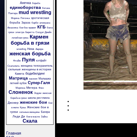
Анечка
борьба
единоборства
Китана
mud wrestling
Пантера
эротическая
Моряча
Пяточка
борьба
Зараза
барби
аленушка
КГБ
Амазонка
бои без правил
бои в
грязи
электра
Беретта
Солдат Джейн
Кармен
лечебная грязь
борьба в грязи
Ника
wrestling
Аврора
женская борьба
Пуля
кэтфайт
Флэйм
женщина телохранитель
Скальпель
сильные женщины в истории
бодибилдинг
Камета
Матрица
Малышка
жасмин
Супер-Галя
летний кубок
Мегера
Морячка
Фокс
Слоненок
Энджи
женская
школа рестлинга
борьба в грязи
женские бои
Джокер
бои
Женские бои в
в желе
Крэш
грязи
Багира
сильные женщины
Леди Ди
бои в масле
Зайка
Скала
Главная