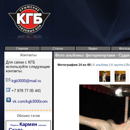
Главная
Статьи
Видео
Фотога
Контакты
Фото альбомы
:
фоторепортажи
-
Судак
Для связи с КГБ
Фотография 14 из 49
|
К альбому
|
К группе
|
Вс
используйте следующие
контакты:
kgb3000@mail.ru
+7 978 77 05 441
vk.com/kgb3000com
Облако тэгов
Кармен
Моряча
жасмин
Скала