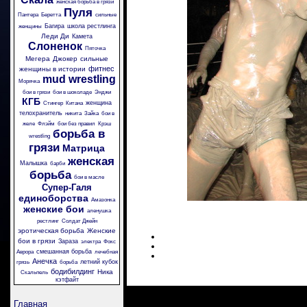
женская борьба в грязи
Пуля
Пантера
Беретта
сильные
Багира
школа рестлинга
женщины
Леди Ди
Камета
Слоненок
Пяточка
Мегера
Джокер
сильные
фитнес
женщины в истории
mud wrestling
Морячка
бои в грязи
бои в шоколаде
Энджи
КГБ
женщина
Стингер
Китана
телохранитель
никита
Зайка
бои в
желе
Флэйм
бои без правил
Крэш
борьба в
wrestling
грязи
Матрица
женская
Малышка
барби
борьба
бои в масле
Супер-Галя
единоборства
Амазонка
женские бои
аленушка
рестлинг
Солдат Джейн
эротическая борьба
Женские
бои в грязи
Зараза
электра
Фокс
смешанная борьба
Аврора
лечебная
Анечка
летний кубок
грязь
борьба
бодибилдинг
Ника
Скальпель
кэтфайт
Главная