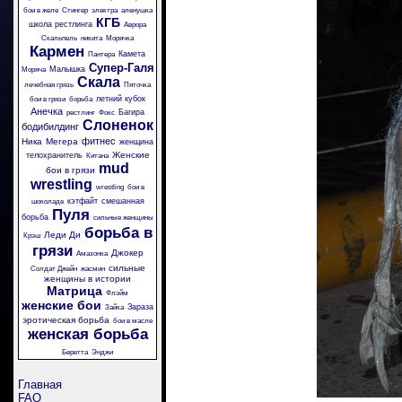
бои в желе
Стингер
электра
аленушка
КГБ
школа рестлинга
Аврора
Скальпель
никита
Морячка
Кармен
Камета
Пантера
Супер-Галя
Малышка
Моряча
Скала
лечебная грязь
Пяточка
летний кубок
бои в грязи
борьба
Анечка
Багира
рестлинг
Фокс
Слоненок
бодибилдинг
фитнес
Ника
Мегера
женщина
Женские
телохранитель
Китана
mud
бои в грязи
wrestling
wrestling
бои в
кэтфайт
смешанная
шоколаде
Пуля
борьба
сильные женщины
борьба в
Леди Ди
Крэш
грязи
Джокер
Амазонка
сильные
Солдат Джейн
жасмин
женщины в истории
Матрица
Флэйм
женские бои
Зараза
Зайка
эротическая борьба
бои в масле
женская борьба
Беретта
Энджи
Главная
FAQ