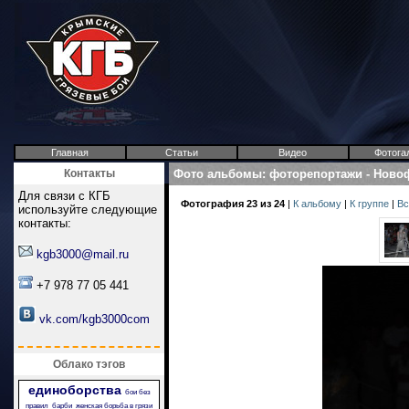
Главная
Статьи
Видео
Фотога
Контакты
Фото альбомы
:
фоторепортажи
-
Новоф
Для связи с КГБ
Фотография 23 из 24
|
К альбому
|
К группе
|
Вс
используйте следующие
контакты:
kgb3000@mail.ru
+7 978 77 05 441
vk.com/kgb3000com
Облако тэгов
единоборства
бои без
правил
барби
женская борьба в грязи