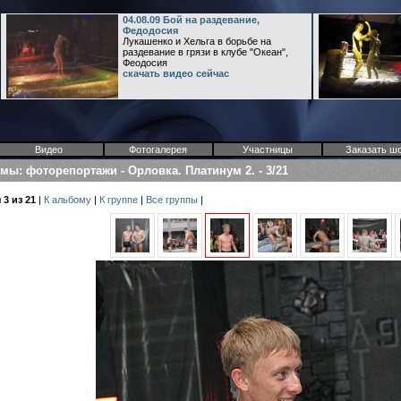
04.08.09 Бой на раздевание,
Федодосия
Лукашенко и Хельга в борьбе на
раздевание в грязи в клубе "Океан",
Феодосия
скачать видео сейчас
Видео
Фотогалерея
Участницы
Заказать ш
омы
:
фоторепортажи
-
Орловка. Платинум 2.
-
3/21
3 из 21
|
К альбому
|
К группе
|
Все группы
|