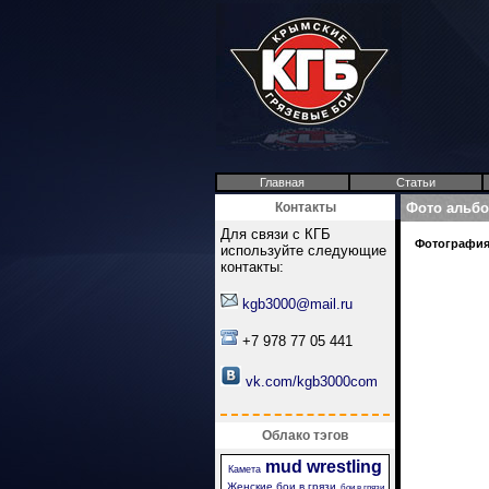
Главная
Статьи
Контакты
Фото альб
Для связи с КГБ
Фотография 
используйте следующие
контакты:
kgb3000@mail.ru
+7 978 77 05 441
vk.com/kgb3000com
Облако тэгов
mud wrestling
Камета
Женские бои в грязи
бои в грязи