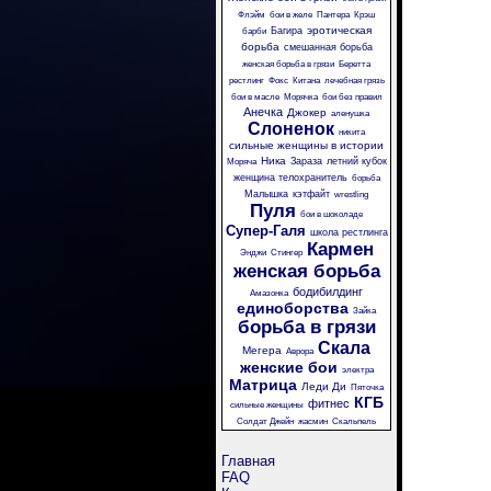
Флэйм
бои в желе
Пантера
Крэш
эротическая
Багира
барби
борьба
смешанная борьба
женская борьба в грязи
Беретта
рестлинг
Фокс
Китана
лечебная грязь
бои в масле
Морячка
бои без правил
Анечка
Джокер
аленушка
Слоненок
никита
сильные женщины в истории
Ника
Зараза
летний кубок
Моряча
женщина телохранитель
борьба
Малышка
кэтфайт
wrestling
Пуля
бои в шоколаде
Супер-Галя
школа рестлинга
Кармен
Энджи
Стингер
женская борьба
бодибилдинг
Амазонка
единоборства
Зайка
борьба в грязи
Скала
Мегера
Аврора
женские бои
электра
Матрица
Леди Ди
Пяточка
КГБ
фитнес
сильные женщины
Солдат Джейн
жасмин
Скальпель
Главная
FAQ