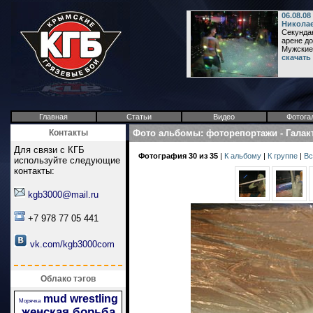
06.08.08
Никола
Секунда
арене до
Мужские 
скачать
Главная
Статьи
Видео
Фотога
Контакты
Фото альбомы
:
фоторепортажи
-
Галак
Для связи с КГБ
Фотография 30 из 35
|
К альбому
|
К группе
|
Вс
используйте следующие
контакты:
kgb3000@mail.ru
+7 978 77 05 441
vk.com/kgb3000com
Облако тэгов
mud wrestling
Морячка
женская борьба