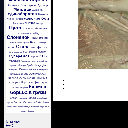
Женские бои в грязи
Джокер
Матрица
Амазонка
единоборства
Мегера
женские бои
летний кубок
Анечка
бои в желе
Аврора
Пуля
школа
жасмин
Флэйм
рестлинга
wrestling
Слоненок
бодибилдинг
Ника
сильные женщины
Пантера
Скала
фитнес
Китана
Фокс
смешанная борьба
бои в масле
КГБ
Супер-Галя
борьба
Малышка
Стингер
никита
бои без
Леди Ди
правил
Солдат Джейн
Камета
женщина
аленушка
Энджи
эротическая
телохранитель
борьба
сильные женщины в
истории
кэтфайт
Беретта
Крэш
Кармен
рестлинг
Моряча
борьба в грязи
Зараза
Багира
электра
лечебная
грязь
Пяточка
Скальпель
Зайка
бои в
грязи
бои в шоколаде
женская борьба в
грязи
барби
Главная
FAQ