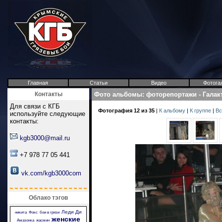
Главная
Статьи
Видео
Фотога
Контакты
Фото альбомы
:
фоторепортажи
-
Галак
Для связи с КГБ
Фотография 12 из 35
|
К альбому
|
К группе
|
Вс
используйте следующие
контакты:
kgb3000@mail.ru
+7 978 77 05 441
vk.com/kgb3000com
Облако тэгов
Леди Ди
никита
Фокс
бои в грязи
женские
Амазонка
жасмин