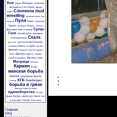
бои
сильные
Малышка
Энджи
женщины в истории
Аврора
Слоненок
mud
барби
wrestling
лечебная грязь
бои
Пуля
Ника
в масле
Скальпель
Зараза
аленушка
Моряча
электра
Супер-
Женские бои в грязи
Галя
летний кубок
женщина
Скала
телохранитель
эротическая борьба
рестлинг
Камета
кэтфайт
wrestling
Китана
фитнес
Морячка
бои без правил
Джокер
Крэш
Беретта
борьба
Мегера
сильные женщины
Зайка
Матрица
Пяточка
Кармен
Флэйм
женская борьба
Анечка
смешанная борьба
КГБ
бодибилдинг
Стингер
борьба в грязи
женская борьба в грязи
единоборства
Солдат
Багира
школа рестлинга
Джейн
бои
в шоколаде
Пантера
бои в желе
Главная
FAQ