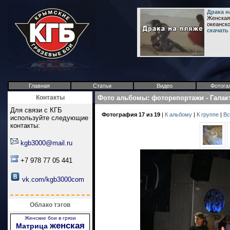
Драка н
Женская
океанск
скачать
Главная
Статьи
Видео
Фотога
Контакты
Фото альбомы
:
фоторепортажи
-
Галак
Для связи с КГБ
Фотография 17 из 19
|
К альбому
|
К группе
|
Вс
используйте следующие
контакты:
kgb3000@mail.ru
+7 978 77 05 441
vk.com/kgb3000com
Облако тэгов
Женские бои в грязи
женская
Матрица