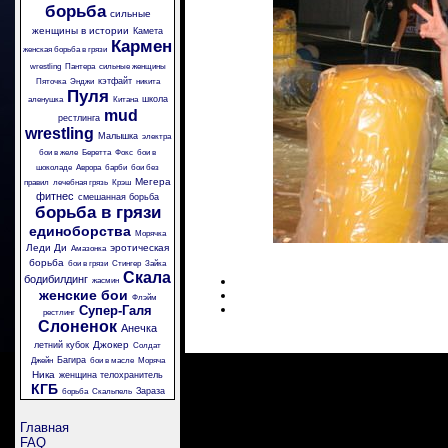
борьба
сильные
женщины в истории
Камета
Кармен
женская борьба в грязи
wrestling
Пантера
сильные женщины
кэтфайт
Пяточка
Энджи
никита
Пуля
школа
аленушка
Китана
mud
рестлинга
wrestling
Малышка
электра
бои в желе
Беретта
Фокс
бои в
шоколаде
Аврора
барби
бои без
Мегера
правил
лечебная грязь
Крэш
фитнес
смешанная борьба
борьба в грязи
единоборства
Морячка
Леди Ди
эротическая
Амазонка
борьба
бои в грязи
Стингер
Зайка
Скала
бодибилдинг
жасмин
женские бои
Флэйм
Супер-Галя
рестлинг
Слоненок
Анечка
Джокер
летний кубок
Солдат
Багира
Джейн
бои в масле
Моряча
Ника
женщина телохранитель
КГБ
Зараза
борьба
Скальпель
Главная
FAQ