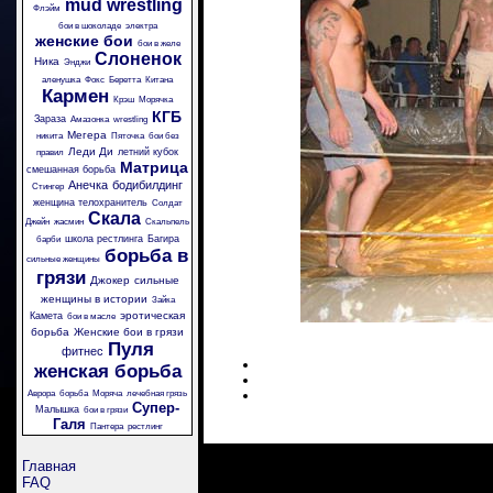
mud wrestling
Флэйм
бои в шоколаде
электра
женские бои
бои в желе
Слоненок
Ника
Энджи
аленушка
Фокс
Беретта
Китана
Кармен
Крэш
Морячка
КГБ
Зараза
Амазонка
wrestling
Мегера
никита
Пяточка
бои без
Леди Ди
летний кубок
правил
Матрица
смешанная борьба
Анечка
бодибилдинг
Стингер
женщина телохранитель
Солдат
Скала
Джейн
жасмин
Скальпель
школа рестлинга
Багира
барби
борьба в
сильные женщины
грязи
Джокер
сильные
женщины в истории
Зайка
эротическая
Камета
бои в масле
борьба
Женские бои в грязи
Пуля
фитнес
женская борьба
Аврора
борьба
Моряча
лечебная грязь
Супер-
Малышка
бои в грязи
Галя
Пантера
рестлинг
Главная
FAQ