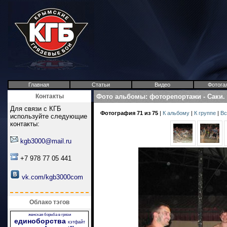
Главная
Статьи
Видео
Фотога
Контакты
Фото альбомы
:
фоторепортажи
-
Саки.
Для связи с КГБ
Фотография 71 из 75
|
К альбому
|
К группе
|
Вс
используйте следующие
контакты:
kgb3000@mail.ru
+7 978 77 05 441
vk.com/kgb3000com
Облако тэгов
женская борьба в грязи
единоборства
кэтфайт