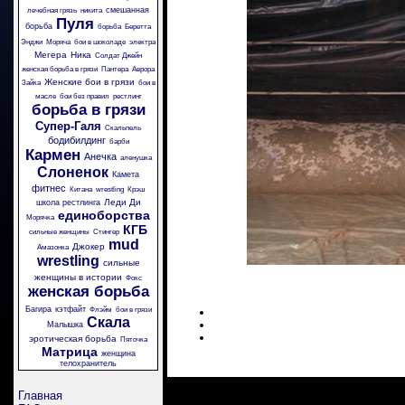
смешанная
лечебная грязь
никита
Пуля
борьба
борьба
Беретта
Энджи
Моряча
бои в шоколаде
электра
Мегера
Ника
Солдат Джейн
женская борьба в грязи
Пантера
Аврора
Женские бои в грязи
Зайка
бои в
масле
бои без правил
рестлинг
борьба в грязи
Супер-Галя
Скальпель
бодибилдинг
барби
Кармен
Анечка
аленушка
Слоненок
Камета
фитнес
Китана
wrestling
Крэш
Леди Ди
школа рестлинга
единоборства
Морячка
КГБ
сильные женщины
Стингер
mud
Джокер
Амазонка
wrestling
сильные
женщины в истории
Фокс
женская борьба
Багира
кэтфайт
Флэйм
бои в грязи
Скала
Малышка
эротическая борьба
Пяточка
Матрица
женщина
телохранитель
Главная