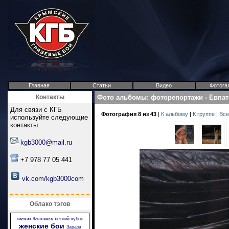
Главная
Статьи
Видео
Фотога
Контакты
Фото альбомы
:
фоторепортажи
-
Евпат
Для связи с КГБ
Фотография 8 из 43
|
К альбому
|
К группе
|
Все
используйте следующие
контакты:
kgb3000@mail.ru
+7 978 77 05 441
vk.com/kgb3000com
Облако тэгов
летний кубок
жасмин
бои в желе
женские бои
Зараза