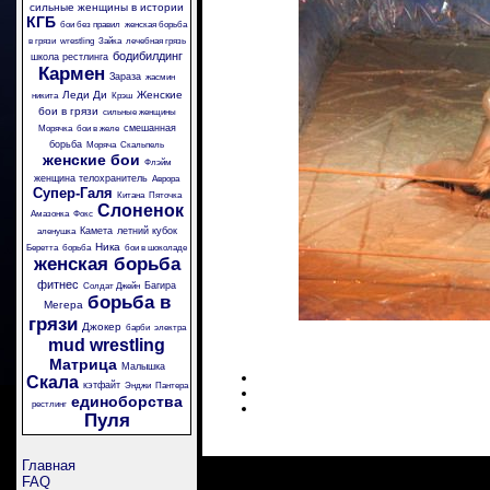
сильные женщины в истории
КГБ
бои без правил
женская борьба
в грязи
wrestling
Зайка
лечебная грязь
бодибилдинг
школа рестлинга
Кармен
Зараза
жасмин
Леди Ди
Женские
никита
Крэш
бои в грязи
сильные женщины
смешанная
Морячка
бои в желе
борьба
Моряча
Скальпель
женские бои
Флэйм
женщина телохранитель
Аврора
Супер-Галя
Китана
Пяточка
Слоненок
Амазонка
Фокс
Камета
летний кубок
аленушка
Ника
Беретта
борьба
бои в шоколаде
женская борьба
фитнес
Багира
Солдат Джейн
борьба в
Мегера
грязи
Джокер
барби
электра
mud wrestling
Матрица
Малышка
Скала
кэтфайт
Энджи
Пантера
единоборства
рестлинг
Пуля
Главная
FAQ