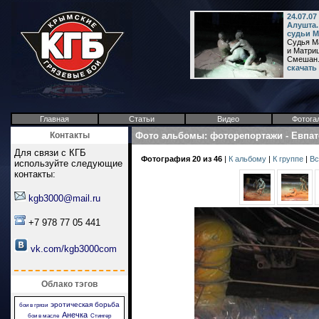
24.07.0
Алушта.
судьи М
Судья М
и Матриц
Смешан.
скачать
Главная
Статьи
Видео
Фотога
Контакты
Фото альбомы
:
фоторепортажи
-
Евпат
Для связи с КГБ
Фотография 20 из 46
|
К альбому
|
К группе
|
Вс
используйте следующие
контакты:
kgb3000@mail.ru
+7 978 77 05 441
vk.com/kgb3000com
Облако тэгов
эротическая борьба
бои в грязи
Анечка
бои в масле
Стингер