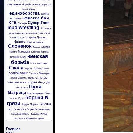
смешанная борьба
женская борьба в
грязи
Энджи
единоборства
школа
женские бои
рестлинга
КГБ
Супер-Галя
Пантера
mud wrestling
Амазонка
лечебная грязь
аленушка
бои в грязи
Джокер
Стингер
Солдат Джейн
фитнес
Моряча
жасмин
Слоненок
Багира
Флэйм
Малышка
никита
электра
Китана
женская
летний кубок
борьба
бои в шоколаде
Скала
Камета
борьба
Фокс
бодибилдинг
Мегера
Пяточка
сильные
Зайка
Беретта
барби
женщины в истории
Леди Ди
Пуля
бои в желе
Матрица
бои без правил
бои в
борьба в
масле
Крэш
грязи
Анечка
Аврора
Морячка
эротическая борьба
женщина
Ника
телохранитель
Зараза
рестлинг
сильные женщины
Главная