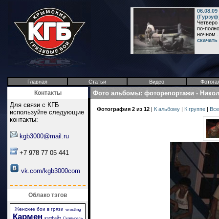
06.08.0
(Гурзуф
Четверо
по-полно
ночном ..
скачать
Главная
Статьи
Видео
Фотога
Контакты
Фото альбомы
:
фоторепортажи
-
Никол
Для связи с КГБ
Фотография 2 из 12
|
К альбому
|
К группе
|
Все
используйте следующие
контакты:
kgb3000@mail.ru
+7 978 77 05 441
vk.com/kgb3000com
Облако тэгов
Женские бои в грязи
wrestling
Кармен
кэтфайт
Скальпель