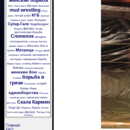
женская борьба
Мегера
Фокс
бои в желе
Амазонка
mud wrestling
бои в
КГБ
летний кубок
грязи
женская
Малышка
борьба в грязи
барби
Супер-Галя
бодибилдинг
фитнес
Моряча
Флэйм
эротическая борьба
Слоненок
женщина
телохранитель
электра
бои без
Женские бои в
правил
Беретта
Матрица
грязи
Солдат Джейн
сильные женщины в
аленушка
истории
смешанная борьба
Камета
Аврора
Крэш
wrestling
жасмин
Анечка
сильные женщины
женские бои
борьба
борьба в
Стингер
грязи
кэтфайт
Скальпель
Ника
Багира
единоборства
Пяточка
школа рестлинга
лечебная грязь
Кармен
Скала
рестлинг
Леди Ди
Зараза
Морячка
Китана
Джокер
бои в шоколаде
Пантера
бои
в масле
Главная
FAQ