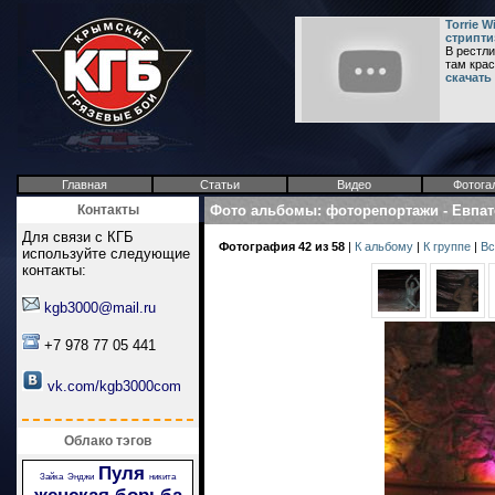
Torrie 
стрипти
В рестли
там красо
скачать
Главная
Статьи
Видео
Фотога
Контакты
Фото альбомы
:
фоторепортажи
-
Евпат
Для связи с КГБ
Фотография 42 из 58
|
К альбому
|
К группе
|
Вс
используйте следующие
контакты:
kgb3000@mail.ru
+7 978 77 05 441
vk.com/kgb3000com
Облако тэгов
Пуля
Зайка
Энджи
никита