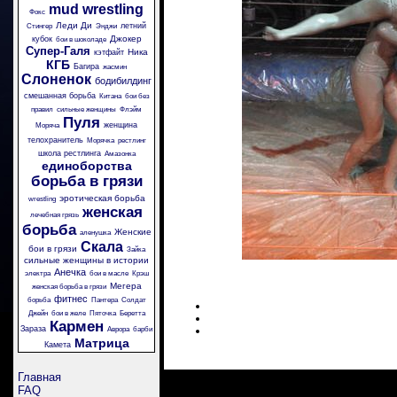
mud wrestling
Фокс
Леди Ди
летний
Стингер
Энджи
Джокер
кубок
бои в шоколаде
Супер-Галя
Ника
кэтфайт
КГБ
Багира
жасмин
Слоненок
бодибилдинг
смешанная борьба
Китана
бои без
правил
сильные женщины
Флэйм
Пуля
женщина
Моряча
телохранитель
Морячка
рестлинг
школа рестлинга
Амазонка
единоборства
борьба в грязи
эротическая борьба
wrestling
женская
лечебная грязь
борьба
Женские
аленушка
Скала
бои в грязи
Зайка
сильные женщины в истории
Анечка
электра
бои в масле
Крэш
Мегера
женская борьба в грязи
фитнес
борьба
Пантера
Солдат
Джейн
бои в желе
Пяточка
Беретта
Кармен
Зараза
Аврора
барби
Матрица
Камета
Главная
FAQ