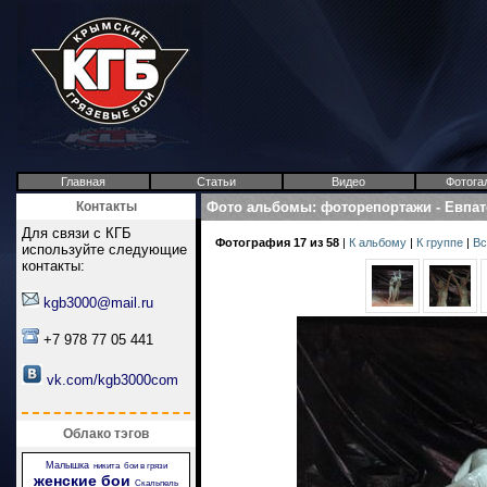
Главная
Статьи
Видео
Фотога
Контакты
Фото альбомы
:
фоторепортажи
-
Евпат
Для связи с КГБ
Фотография 17 из 58
|
К альбому
|
К группе
|
Вс
используйте следующие
контакты:
kgb3000@mail.ru
+7 978 77 05 441
vk.com/kgb3000com
Облако тэгов
Малышка
никита
бои в грязи
женские бои
Скальпель