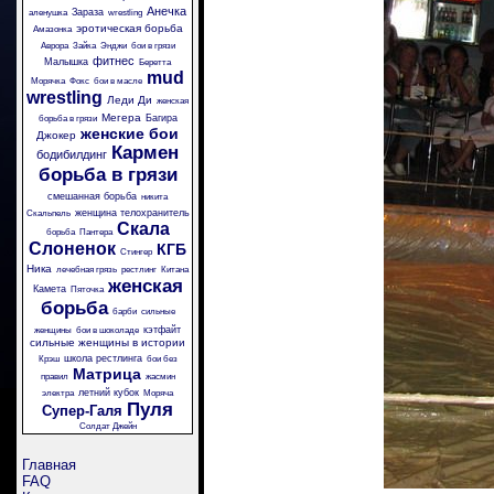
Анечка
Зараза
аленушка
wrestling
эротическая борьба
Амазонка
Аврора
Зайка
Энджи
бои в грязи
фитнес
Малышка
Беретта
mud
Морячка
Фокс
бои в масле
wrestling
Леди Ди
женская
Мегера
Багира
борьба в грязи
женские бои
Джокер
Кармен
бодибилдинг
борьба в грязи
смешанная борьба
никита
женщина телохранитель
Скальпель
Скала
борьба
Пантера
Слоненок
КГБ
Стингер
Ника
лечебная грязь
рестлинг
Китана
женская
Камета
Пяточка
борьба
барби
сильные
кэтфайт
женщины
бои в шоколаде
сильные женщины в истории
школа рестлинга
Крэш
бои без
Матрица
правил
жасмин
летний кубок
электра
Моряча
Пуля
Супер-Галя
Солдат Джейн
Главная
FAQ