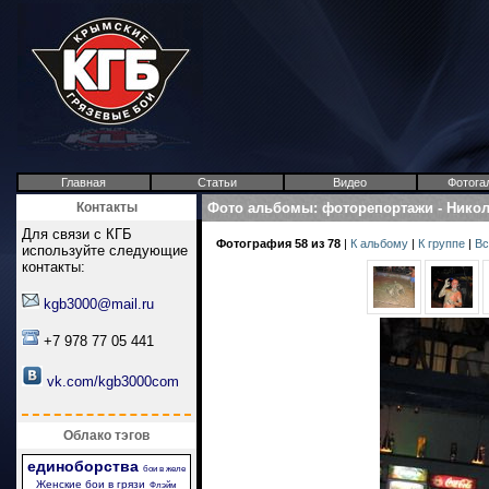
Главная
Статьи
Видео
Фотога
Контакты
Фото альбомы
:
фоторепортажи
-
Никол
Для связи с КГБ
Фотография 58 из 78
|
К альбому
|
К группе
|
Вс
используйте следующие
контакты:
kgb3000@mail.ru
+7 978 77 05 441
vk.com/kgb3000com
Облако тэгов
единоборства
бои в желе
Женские бои в грязи
Флэйм