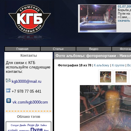
01.07.2
Борьба д
Пули на 
г.Саки,...
скачать
Главная
Статьи
Видео
Фотога
Контакты
Фото альбомы
:
фоторепортажи
-
Никол
Для связи с КГБ
Фотография 18 из 78
|
К альбому
|
К группе
|
Вс
используйте следующие
контакты:
kgb3000@mail.ru
+7 978 77 05 441
vk.com/kgb3000com
Облако тэгов
Леди Ди
Солдат Джейн
Зайка
Пуля
кэтфайт
аленушка
Фокс