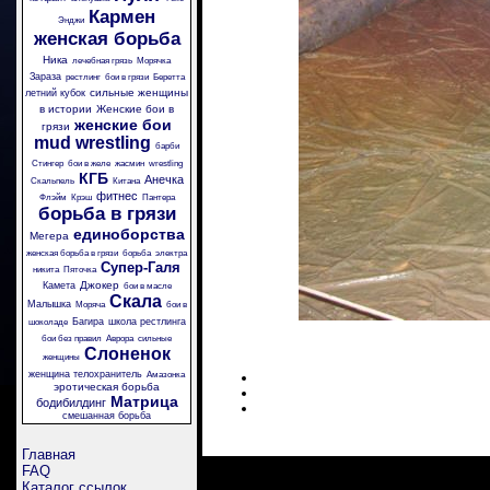
Кармен
Энджи
женская борьба
Ника
лечебная грязь
Морячка
Зараза
рестлинг
бои в грязи
Беретта
сильные женщины
летний кубок
в истории
Женские бои в
женские бои
грязи
mud wrestling
барби
Стингер
бои в желе
жасмин
wrestling
КГБ
Анечка
Скальпель
Китана
фитнес
Флэйм
Крэш
Пантера
борьба в грязи
единоборства
Мегера
женская борьба в грязи
борьба
электра
Супер-Галя
никита
Пяточка
Джокер
Камета
бои в масле
Скала
Малышка
Моряча
бои в
Багира
школа рестлинга
шоколаде
бои без правил
Аврора
сильные
Слоненок
женщины
женщина телохранитель
Амазонка
эротическая борьба
Матрица
бодибилдинг
смешанная борьба
Главная
FAQ
Каталог ссылок