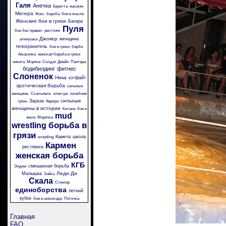
Галя
Анечка
Беретта
жасмин
Мегера
Фокс
борьба
бои в масле
Женские бои в грязи
Багира
Пуля
бои без правил
рестлинг
Джокер
женщина
аленушка
телохранитель
бои в грязи
барби
Амазонка
женская борьба в грязи
никита
Моряча
Солдат Джейн
Пантера
бодибилдинг
фитнес
Слоненок
Ника
кэтфайт
эротическая борьба
сильные
женщины
Скальпель
электра
лечебная
сильные
Зараза
грязь
Аврора
женщины в истории
Китана
бои в
mud
желе
Морячка
борьба в
wrestling
грязи
Камета
школа
wrestling
Кармен
рестлинга
женская борьба
КГБ
смешанная борьба
Энджи
Леди Ди
Малышка
Зайка
Скала
Стингер
единоборства
летний
кубок
бои в шоколаде
Пяточка
Главная
FAQ