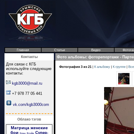
Главная
Статьи
Видео
Фотога
Контакты
Фото альбомы
:
фоторепортажи
-
Парте
Для связи с КГБ
Фотография 3 из 21
|
К альбому
|
К группе
|
Все
используйте следующие
контакты:
kgb3000@mail.ru
+7 978 77 05 441
vk.com/kgb3000com
Облако тэгов
Матрица
женские
бои
Супер-
Крэш
Флэйм