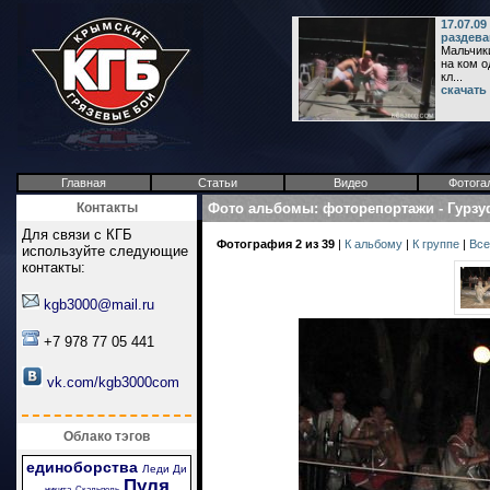
17.07.0
раздева
Мальчики
на ком о
кл...
скачать
Главная
Статьи
Видео
Фотога
Контакты
Фото альбомы
:
фоторепортажи
-
Гурзу
Для связи с КГБ
Фотография 2 из 39
|
К альбому
|
К группе
|
Все
используйте следующие
контакты:
kgb3000@mail.ru
+7 978 77 05 441
vk.com/kgb3000com
Облако тэгов
единоборства
Леди Ди
Пуля
никита
Скальпель