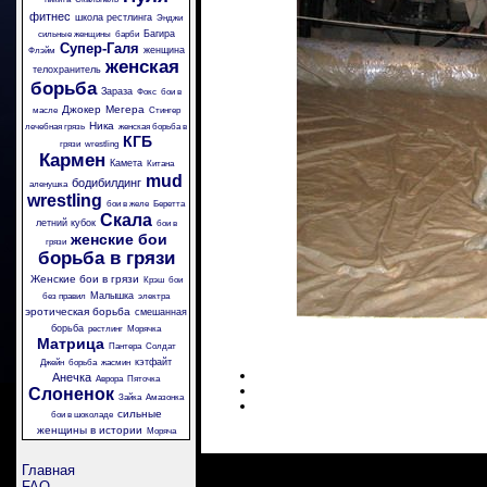
фитнес
школа рестлинга
Энджи
Багира
сильные женщины
барби
Супер-Галя
женщина
Флэйм
женская
телохранитель
борьба
Зараза
Фокс
бои в
Джокер
Мегера
масле
Стингер
Ника
лечебная грязь
женская борьба в
КГБ
грязи
wrestling
Кармен
Камета
Китана
mud
бодибилдинг
аленушка
wrestling
бои в желе
Беретта
Скала
летний кубок
бои в
женские бои
грязи
борьба в грязи
Женские бои в грязи
Крэш
бои
Малышка
без правил
электра
эротическая борьба
смешанная
борьба
рестлинг
Морячка
Матрица
Пантера
Солдат
кэтфайт
Джейн
борьба
жасмин
Анечка
Аврора
Пяточка
Слоненок
Зайка
Амазонка
сильные
бои в шоколаде
женщины в истории
Моряча
Главная
FAQ