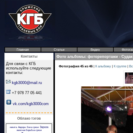
Главная
Статьи
Видео
Фотога
Контакты
Фото альбомы
:
фоторепортажи
-
Судак
Для связи с КГБ
Фотография 45 из 46
|
К альбому
|
К группе
|
Вс
используйте следующие
контакты:
kgb3000@mail.ru
+7 978 77 05 441
vk.com/kgb3000com
Облако тэгов
Зараза
никита
Аврора
бои в грязи
женская борьба в грязи