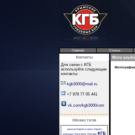
Главная
Статьи
Контакты
Фото альб
Для связи с КГБ
Фотография 
используйте следующие
контакты:
kgb3000@mail.ru
+7 978 77 05 441
vk.com/kgb3000com
Облако тэгов
женская борьба в грязи
борьба
КГБ
аленушка
бои в желе
Пантера