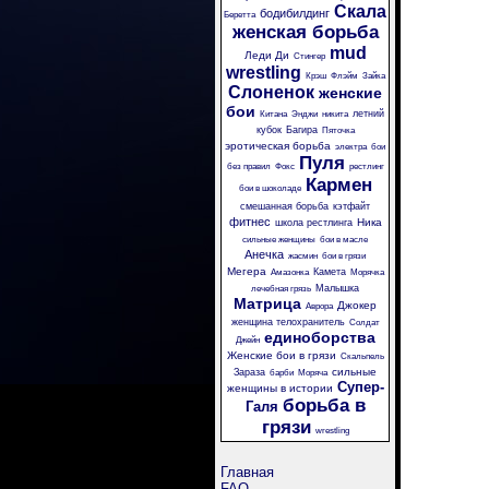
Скала
бодибилдинг
Беретта
женская борьба
mud
Леди Ди
Стингер
wrestling
Крэш
Флэйм
Зайка
Слоненок
женские
бои
летний
Китана
Энджи
никита
кубок
Багира
Пяточка
эротическая борьба
электра
бои
Пуля
без правил
Фокс
рестлинг
Кармен
бои в шоколаде
смешанная борьба
кэтфайт
фитнес
Ника
школа рестлинга
сильные женщины
бои в масле
Анечка
жасмин
бои в грязи
Мегера
Камета
Амазонка
Морячка
Малышка
лечебная грязь
Матрица
Джокер
Аврора
женщина телохранитель
Солдат
единоборства
Джейн
Женские бои в грязи
Скальпель
сильные
Зараза
барби
Моряча
Супер-
женщины в истории
борьба в
Галя
грязи
wrestling
Главная
FAQ