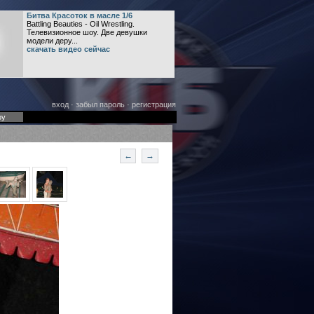
Битва Красоток в масле 1/6
Battling Beauties - Oil Wrestling.
Телевизионное шоу. Две девушки
модели деру...
скачать видео сейчас
вход
·
забыл пароль
·
регистрация
оу
←
→