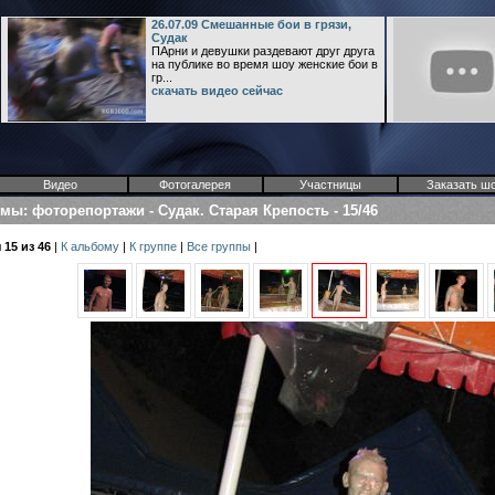
26.07.09 Смешанные бои в грязи,
Судак
ПАрни и девушки раздевают друг друга
на публике во время шоу женские бои в
гр...
скачать видео сейчас
Видео
Фотогалерея
Участницы
Заказать ш
омы
:
фоторепортажи
-
Судак. Старая Крепость
-
15/46
15 из 46
|
К альбому
|
К группе
|
Все группы
|