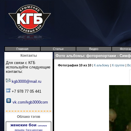
Главная
Статьи
Видео
Фотога
Контакты
Фото альбомы
:
фоторепортажи
-
Симфе
Для связи с КГБ
Фотография 10 из 10
|
К альбому
|
К группе
|
Вс
используйте следующие
контакты:
kgb3000@mail.ru
+7 978 77 05 441
vk.com/kgb3000com
Облако тэгов
женские бои
сильные
женщины
бои в шоколаде