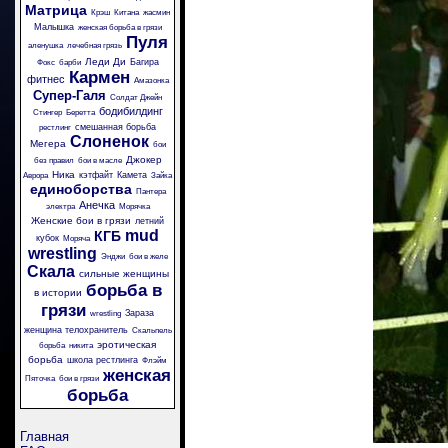
Матрица
Крэш
Китана
жасмин
Малышка
женская борьба в грязи
Пуля
аленушка
лечебная грязь
Леди Ди
Багира
Фокс
барби
Кармен
фитнес
Амазонка
Супер-Галя
Солдат Джейн
бодибилдинг
Стингер
Беретта
смешанная борьба
рестлинг
Слоненок
Мегера
бои
Джокер
без правил
бои в масле
Ника
кэтфайт
Камета
Аврора
Зайка
единоборства
Пантера
Анечка
электра
Морячка
Женские бои в грязи
летний
mud
КГБ
кубок
Моряча
wrestling
Энджи
бои в желе
Скала
сильные женщины
борьба в
в истории
грязи
Зараза
wrestling
женщина телохранитель
Скальпель
эротическая
борьба
никита
борьба
школа рестлинга
Флэйм
женская
Пяточка
бои в грязи
борьба
Главная