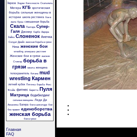
Зараза
Энджи
бои в масле
Скальпель
КГБ
Мегера
эротическая
борьба
сильные женщины в
истории
школа рестлинга
бои в
смешанная борьба
желе
Крэш
Скала
Супер-
Пантера
Галя
Джокер
барби
Аврора
Слоненок
Анечка
Зайка
Солдат Джейн
женская борьба в грязи
женские бои
Ника
wrestling
аленушка
рестлинг
Женские бои в грязи
жасмин
борьба в
Стингер
грязи
женщина
никита
mud
телохранитель
Китана
Кармен
wrestling
летний кубок
Пяточка
борьба
Фокс
Пуля
фитнес
Флэйм
Беретта
Матрица
бодибилдинг
Леди Ди
сильные женщины
Багира
Амазонка
бои в шоколаде
бои
единоборства
без правил
женская борьба
бои в грязи
Главная
FAQ