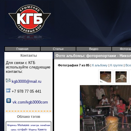
Главная
Статьи
Видео
Фотога
Контакты
Фото альбомы
:
фоторепортажи
-
Никол
Для связи с КГБ
Фотография 7 из 85
|
К альбому
|
К группе
|
Все
используйте следующие
контакты:
kgb3000@mail.ru
+7 978 77 05 441
vk.com/kgb3000com
Облако тэгов
Малышка
Морячка
электра
лечебная
кэтфайт
Камета
грязь
Моряча