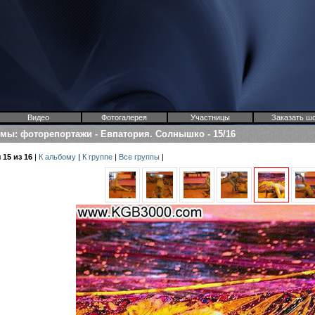
Видео
Фотогалерея
Участницы
Заказать ш
омы
:
фоторепортажи
-
Евпатория. Солнышко
-
15/16
15 из 16
|
К альбому
|
К группе
|
Все группы
|