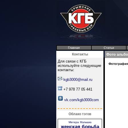
Главная
Статьи
Контакты
Фото альб
Для связи с КГБ
Фотография 
используйте следующие
контакты:
kgb3000@mail.ru
+7 978 77 05 441
vk.com/kgb3000com
Облако тэгов
Мегера
Малышка
женская борьба