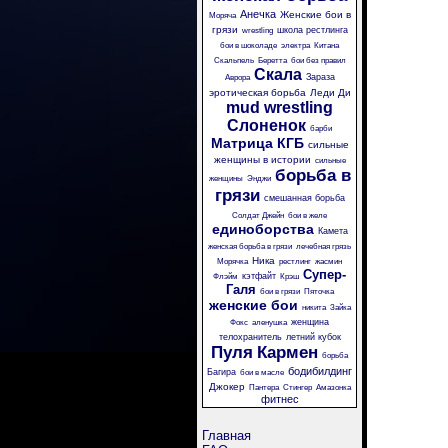
Анечка
Женские бои в
Моряча
грязи
школа рестлинга
wrestling
бои в шоколаде
электра
Китана
Скальпель
Беретта
бои без правил
Скала
Зараза
Аврора
эротическая борьба
Леди Ди
mud wrestling
Слоненок
барби
Матрица
КГБ
сильные
женщины в истории
сильные
борьба в
женщины
Энджи
грязи
смешанная борьба
Солдат Джейн
бои в желе
единоборства
Камета
женская борьба в грязи
лечебная грязь
Ника
Морячка
рестлинг
жасмин
Супер-
кэтфайт
Флэйм
Крэш
Галя
бои в грязи
Пяточка
женские бои
никита
Зайка
женщина
Фокс
аленушка
телохранитель
летний кубок
Пуля
Кармен
борьба
бодибилдинг
Багира
бои в масле
Джокер
Пантера
Стингер
Амазонка
фитнес
Главная