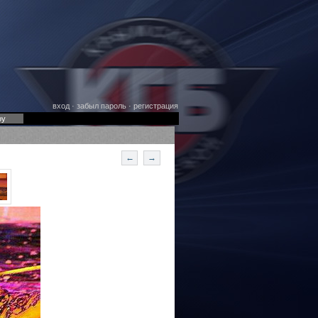
вход
·
забыл пароль
·
регистрация
оу
←
→