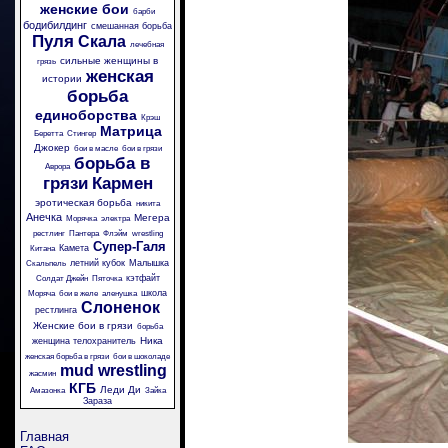
женские бои
барби
бодибилдинг
смешанная борьба
Пуля
Скала
лечебная
сильные женщины в
грязь
женская
истории
борьба
единоборства
Крэш
Матрица
Беретта
Стингер
Джокер
бои в масле
бои в грязи
борьба в
Аврора
грязи
Кармен
эротическая борьба
никита
Анечка
Мегера
Морячка
электра
рестлинг
Пантера
Флэйм
wrestling
Супер-Галя
Камета
Китана
летний кубок
Малышка
Скальпель
кэтфайт
Солдат Джейн
Пяточка
школа
Моряча
бои в желе
аленушка
Слоненок
рестлинга
Женские бои в грязи
борьба
Ника
женщина телохранитель
женская борьба в грязи
бои в шоколаде
mud wrestling
жасмин
КГБ
Леди Ди
Амазонка
Зайка
Зараза
Главная