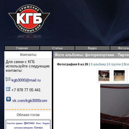
Главная
Статьи
Видео
Фотога
Контакты
Фото альбомы
:
фоторепортажи
-
Парте
Для связи с КГБ
Фотография 6 из 26
|
К альбому
|
К группе
|
Все
используйте следующие
контакты:
kgb3000@mail.ru
+7 978 77 05 441
vk.com/kgb3000com
Облако тэгов
фитнес
бои без правил
Фокс
Энджи
Багира
сильные женщины