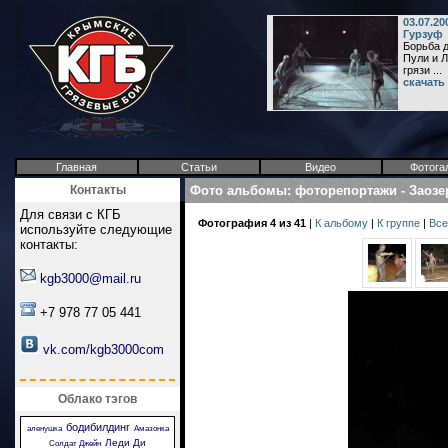
03.07.20
Гурзуф
Борьба 
Пули и Л
грязи ...
скачать
Главная
Статьи
Видео
Фотога
Контакты
Фото альбомы
:
фоторепортажи
-
Заозе
Для связи с КГБ
Фотография 4 из 41
|
К альбому
|
К группе
|
Все
используйте следующие
контакты:
kgb3000@mail.ru
+7 978 77 05 441
vk.com/kgb3000com
Облако тэгов
бодибилдинг
аленушка
Амазонка
Леди Ди
Солдат Джейн