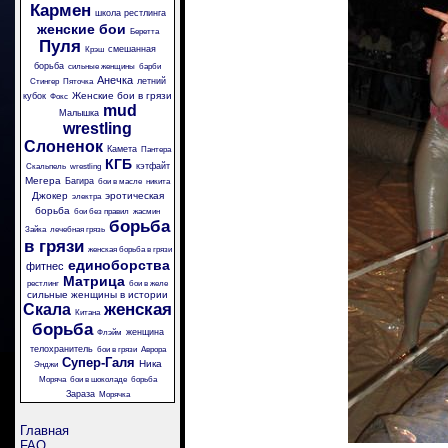
Кармен
школа рестлинга
женские бои
Беретта
Пуля
смешанная
Крэш
борьба
сильные женщины
барби
Анечка
летний
Стингер
Пяточка
Женские бои в грязи
кубок
Фокс
mud
Малышка
wrestling
Слоненок
Камета
Пантера
КГБ
кэтфайт
Скальпель
wrestling
Мегера
Багира
бои в масле
никита
Джокер
эротическая
электра
борьба
бои без правил
жасмин
борьба
Зайка
лечебная грязь
в грязи
женская борьба в грязи
единоборства
фитнес
Матрица
рестлинг
бои в желе
сильные женщины в истории
женская
Скала
Китана
борьба
женщина
Флэйм
телохранитель
бои в грязи
Аврора
Супер-Галя
Ника
Энджи
Моряча
бои в шоколаде
борьба
Зараза
Морячка
Главная
FAQ