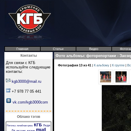
Главная
Статьи
Видео
Фотога
Контакты
Фото альбомы
:
фоторепортажи
-
Заозе
Для связи с КГБ
Фотография 13 из 41
|
К альбому
|
К группе
|
Вс
используйте следующие
контакты:
kgb3000@mail.ru
+7 978 77 05 441
vk.com/kgb3000com
Облако тэгов
КГБ
Леди
Пяточка
лечебная грязь
mud
Ди
рестлинг
жасмин