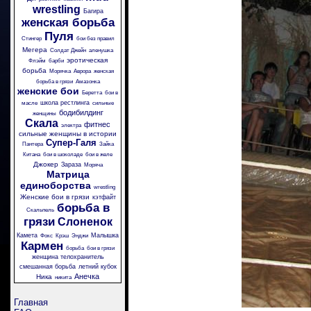
wrestling
Багира
женская борьба
Пуля
Стингер
бои без правил
Мегера
Солдат Джейн
аленушка
эротическая
Флэйм
барби
борьба
Морячка
Аврора
женская
борьба в грязи
Амазонка
женские бои
Беретта
бои в
школа рестлинга
масле
сильные
бодибилдинг
женщины
Скала
фитнес
электра
сильные женщины в истории
Супер-Галя
Пантера
Зайка
Китана
бои в шоколаде
бои в желе
Джокер
Зараза
Моряча
Матрица
единоборства
wrestling
Женские бои в грязи
кэтфайт
борьба в
Скальпель
грязи
Слоненок
Камета
Малышка
Фокс
Крэш
Энджи
Кармен
борьба
бои в грязи
женщина телохранитель
смешанная борьба
летний кубок
Анечка
Ника
никита
Главная