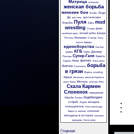
Матрица
аленушка
женская борьба
женские бои
Леди
Флэйм
Ди
эротическая
рестлинг
Пуля
mud
борьба
Зайка
wrestling
Солдат Джейн
летний кубок
Багира
лечебная грязь
Малышка
Пяточка
Стингер
бои в
масле
Аврора
единоборства
бои без
КГБ
Джокер
правил
барби
Супер-Галя
Камета
Пантера
фитнес
Ника
борьба
бои в желе
борьба
Анечка
Скальпель
в грязи
Моряча
wrestling
Зараза
Амазонка
женская борьба в
Мегера
грязи
Крэш
электра
Фокс
Кармен
Скала
Слоненок
смешанная
бодибилдинг
борьба
Китана
кэтфайт
женщина
Энджи
телохранитель
бои в шоколаде
сильные
Беретта
жасмин
женщины в истории
сильные
женщины
бои в грязи
Главная