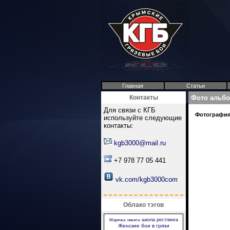
Главная
Статьи
Контакты
Фото альб
Для связи с КГБ
Фотография 
используйте следующие
контакты:
kgb3000@mail.ru
+7 978 77 05 441
vk.com/kgb3000com
Облако тэгов
школа рестлинга
Морячка
никита
Женские бои в грязи