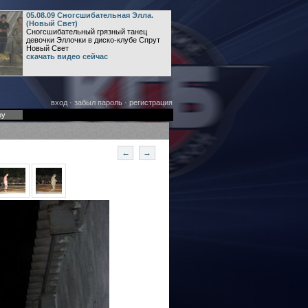
05.08.09 Сногсшибательная Элла.
(Новый Свет)
Сногсшибательный грязный танец
девочки Эллочки в диско-клубе Спрут
Новый Свет
скачать видео сейчас
вход
·
забыл пароль
·
регистрация
оу
←
→