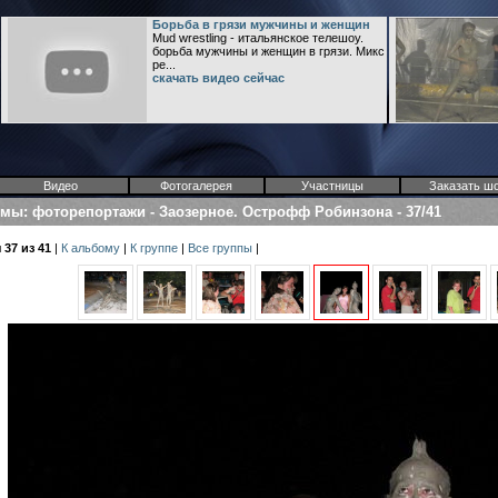
Борьба в грязи мужчины и женщин
Mud wrestling - итальянское телешоу.
борьба мужчины и женщин в грязи. Микс
ре...
скачать видео сейчас
Видео
Фотогалерея
Участницы
Заказать ш
омы
:
фоторепортажи
-
Заозерное. Острофф Робинзона
-
37/41
37 из 41
|
К альбому
|
К группе
|
Все группы
|