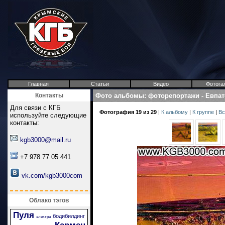
Главная
Статьи
Видео
Фотога
Контакты
Фото альбомы
:
фоторепортажи
-
Евпат
Для связи с КГБ
Фотография 19 из 29
|
К альбому
|
К группе
|
Вс
используйте следующие
контакты:
kgb3000@mail.ru
+7 978 77 05 441
vk.com/kgb3000com
Облако тэгов
Пуля
бодибилдинг
электра