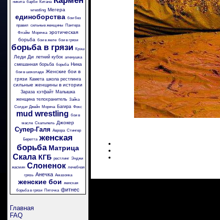
Кармен
никита
барби
Китана
Мегера
wrestling
единоборства
бои без
правил
сильные женщины
Пантера
эротическая
Флэйм
Морячка
борьба
бои в желе
бои в грязи
борьба в грязи
Крэш
Леди Ди
летний кубок
аленушка
Ника
смешанная борьба
борьба
Женские бои в
бои в шоколаде
грязи
Камета
школа рестлинга
сильные женщины в истории
Зараза
кэтфайт
Малышка
женщина телохранитель
Зайка
Багира
Солдат Джейн
Моряча
Фокс
mud wrestling
бои в
Джокер
масле
Скальпель
Супер-Галя
Аврора
Стингер
женская
Беретта
борьба
Матрица
Скала
КГБ
рестлинг
Энджи
Слоненок
жасмин
лечебная
Анечка
грязь
Амазонка
женские бои
женская
фитнес
борьба в грязи
Пяточка
Главная
FAQ