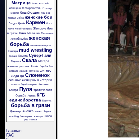
Матрица
кэтфайт
Фокс
женщина телохранитель
Стингер
бодибилдинг
Моряча
бои без
женские бои
правил
Зайка
Кармен
Солдат Джейн
бои в
Женские бои
желе
лечебная грязь
в грязи
Ника
Малышка
Скальпель
женская
летний кубок
борьба
сильные женщины
mud wrestling
Пантера
Супер-Галя
Камета
Китана
Скала
Мегера
Морячка
аленушка
рестлинг
Флэйм
борьба
бои
фитнес
в масле
жасмин
Пяточка
Слоненок
Леди Ди
сильные женщины в истории
женская борьба в грязи
Амазонка
Пуля
эротическая
Багира
КГБ
борьба
Аврора
единоборства
Беретта
борьба в грязи
Анечка
Джокер
никита
Энджи
школа
wrestling
бои в грязи
электра
рестлинга
Главная
FAQ