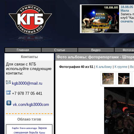
18.08.05
Мала
Запись п
клуб "Ка
скачать
Главная
Статьи
Видео
Фотога
Контакты
Фото альбомы
:
фоторепортажи
-
Штор
Для связи с КГБ
Фотография 40 из 51
|
К альбому
|
К группе
|
Вс
используйте следующие
контакты:
kgb3000@mail.ru
+7 978 77 05 441
vk.com/kgb3000com
Облако тэгов
Зараза
барби
бои в шоколаде
смешанная борьба
Крэш