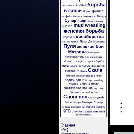
борьба
Анечка
рестлинга
в грязи
фитнес
Моряча
кэтфайт
Багира
Беретта
бои в масле
Супер-Галя
Крэш
жасмин
mud wrestling
Джокер
женская борьба
единоборства
Зараза
Леди Ди
Малышка
бои без правил
Пуля
женские бои
Матрица
женщина
телохранитель
бои в шоколаде
Морячка
электра
аленушка
борьба
Ника
сильные женщины
никита
Скала
в истории
Зайка
Пяточка
женская борьба в грязи
бодибилдинг
Флэйм
wrestling
Женские бои в грязи
эротическая борьба
рестлинг
летний кубок
Амазонка
Слоненок
Солдат Джейн
Мегера
Энджи
Аврора
Стингер
смешанная борьба
Камета
Китана
КГБ
Скальпель
барби
бои в грязи
лечебная грязь
Главная
FAQ