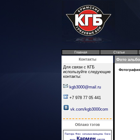
Главная
Статьи
Контакты
Фото альб
Для связи с КГБ
Фотография 
используйте следующие
контакты:
kgb3000@mail.ru
+7 978 77 05 441
vk.com/kgb3000com
Облако тэгов
Пантера
Фокс
сильные женщины
бои в
Кармен
школа
желе