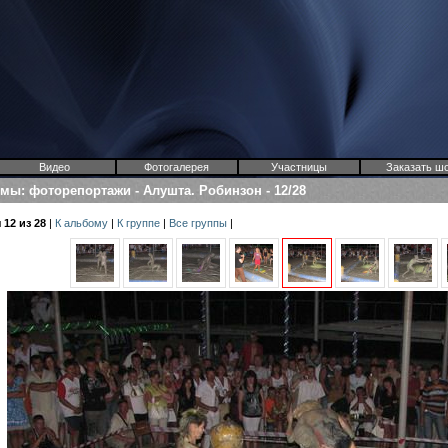
Видео
Фотогалерея
Участницы
Заказать ш
омы
:
фоторепортажи
-
Алушта. Робинзон
-
12/28
12 из 28
|
К альбому
|
К группе
|
Все группы
|