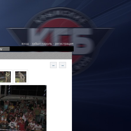
вход
·
забыл пароль
·
регистрация
оу
←
→