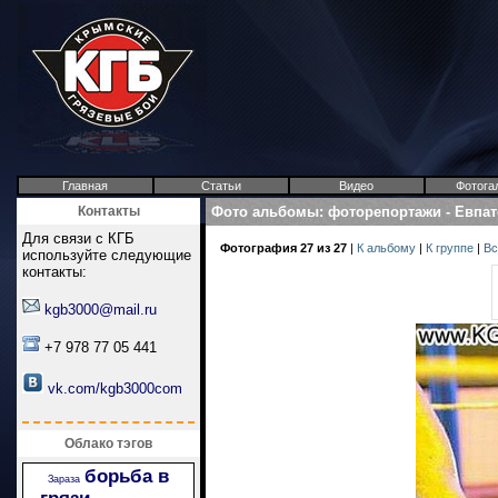
Главная
Статьи
Видео
Фотога
Контакты
Фото альбомы
:
фоторепортажи
-
Евпат
Для связи с КГБ
Фотография 27 из 27
|
К альбому
|
К группе
|
Вс
используйте следующие
контакты:
kgb3000@mail.ru
+7 978 77 05 441
vk.com/kgb3000com
Облако тэгов
борьба в
Зараза