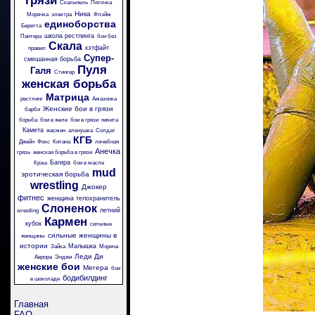
грязи
Скальпель
Пяточка
Ника
Морячка
электра
Флэйм
единоборства
Беретта
школа рестлинга
Пантера
бои без
Скала
кэтфайт
правил
Супер-
смешанная борьба
Пуля
Галя
Стингер
женская борьба
Матрица
рестлинг
Амазонка
Женские бои в грязи
барби
борьба
бои в желе
бои в грязи
никита
Камета
жасмин
аленушка
Солдат
КГБ
Джейн
Фокс
Китана
лечебная
Анечка
грязь
женская борьба в грязи
Багира
Крэш
бои в масле
mud
эротическая борьба
wrestling
Джокер
фитнес
женщина телохранитель
Слоненок
летний
wrestling
Кармен
кубок
сильные
сильные женщины в
женщины
истории
Малышка
Зайка
Моряча
Леди Ди
Аврора
Энджи
женские бои
Мегера
бои
бодибилдинг
в шоколаде
Главная
FAQ