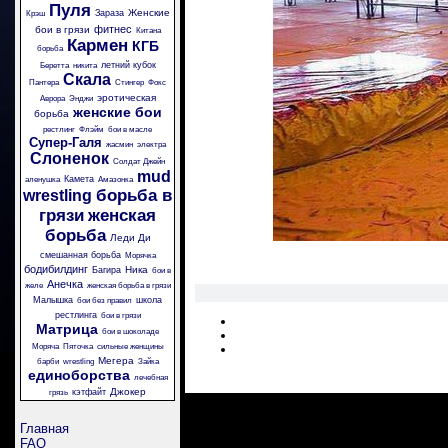
Пуля
Женские
Зараза
Крэш
фитнес
бои в грязи
Китана
Кармен
КГБ
борьба
летний кубок
Беретта
никита
Скала
Пантера
Стингер
Фокс
эротическая
Аврора
Энджи
женские бои
борьба
рестлинг
Флэйм
бои в масле
Супер-Галя
жасмин
электра
Слоненок
Солдат Джейн
mud
Камета
аленушка
Амазонка
борьба в
wrestling
грязи
женская
борьба
Леди Ди
смешанная борьба
Морячка
бодибилдинг
Ника
Багира
бои в
Анечка
желе
женская борьба в грязи
Малышка
школа
бои без правил
рестлинга
бои в грязи
Матрица
бои в шоколаде
Моряча
Пяточка
сильные женщины
Мегера
барби
wrestling
Зайка
единоборства
лечебная
Джокер
кэтфайт
грязь
Главная
FAQ