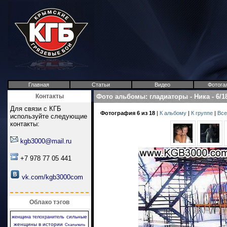
Главная
Статьи
Видео
Фотога
Контакты
Фото альбомы
:
гладиаторы
-
Ника
-
6/1
Для связи с КГБ
Фотография 6 из 18
|
К альбому
|
К группе
|
Все
используйте следующие
контакты:
kgb3000@mail.ru
+7 978 77 05 441
vk.com/kgb3000com
Облако тэгов
сильные
женщина телохранитель
женщины в истории
Скальпель