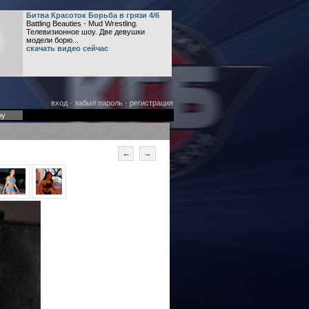
Битва Красоток Борьба в грязи 4/6
Battling Beauties - Mud Wrestling.
Телевизионное шоу. Две девушки
модели борю...
скачать видео сейчас
вход
·
забыл пароль
·
регистрация
оу
←
→