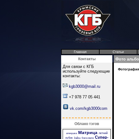
Главная
Статьи
Контакты
Фото альб
Для связи с КГБ
Фотография 
используйте следующие
контакты:
kgb3000@mail.ru
+7 978 77 05 441
vk.com/kgb3000com
Облако тэгов
Матрица
летний
аленушка
Супер-
кубок
Зайка
бои в желе