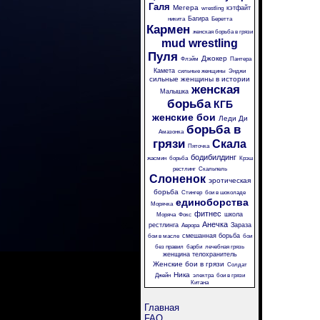
Галя
Мегера
кэтфайт
wrestling
Багира
никита
Беретта
Кармен
женская борьба в грязи
mud wrestling
Пуля
Джокер
Флэйм
Пантера
Камета
сильные женщины
Энджи
сильные женщины в истории
женская
Малышка
борьба
КГБ
женские бои
Леди Ди
борьба в
Амазонка
грязи
Скала
Пяточка
бодибилдинг
жасмин
борьба
Крэш
рестлинг
Скальпель
Слоненок
эротическая
борьба
Стингер
бои в шоколаде
единоборства
Морячка
фитнес
школа
Моряча
Фокс
Анечка
рестлинга
Зараза
Аврора
смешанная борьба
бои в масле
бои
без правил
барби
лечебная грязь
женщина телохранитель
Женские бои в грязи
Солдат
Ника
Джейн
электра
бои в грязи
Китана
Главная
FAQ