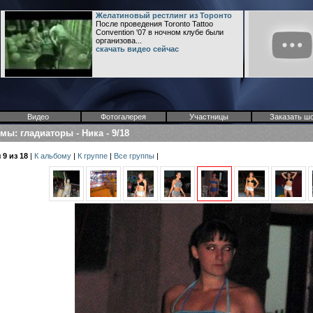
Желатиновый рестлинг из Торонто
После проведения Toronto Tattoo
Convention '07 в ночном клубе были
организова...
скачать видео сейчас
Видео
Фотогалерея
Участницы
Заказать ш
омы
:
гладиаторы
-
Ника
-
9/18
9 из 18
|
К альбому
|
К группе
|
Все группы
|