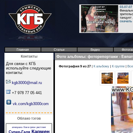
03.07.0
Финальн
зрительс
танцует .
скачать
Главная
Статьи
Видео
Фотога
Контакты
Фото альбомы
:
фоторепортажи
-
Евпат
Для связи с КГБ
Фотография 9 из 27
|
К альбому
|
К группе
|
Все
используйте следующие
контакты:
kgb3000@mail.ru
+7 978 77 05 441
vk.com/kgb3000com
Облако тэгов
аленушка
бои в грязи
рестлинг
Кармен
Супер-Галя