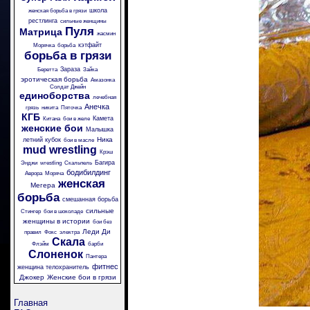
школа
женская борьба в грязи
рестлинга
сильные женщины
Пуля
Матрица
жасмин
кэтфайт
Морячка
борьба
борьба в грязи
Зараза
Беретта
Зайка
эротическая борьба
Амазонка
Солдат Джейн
единоборства
лечебная
Анечка
грязь
никита
Пяточка
КГБ
Камета
Китана
бои в желе
женские бои
Малышка
Ника
летний кубок
бои в масле
mud wrestling
Крэш
Багира
Энджи
wrestling
Скальпель
бодибилдинг
Аврора
Моряча
женская
Мегера
борьба
смешанная борьба
сильные
Стингер
бои в шоколаде
женщины в истории
бои без
Леди Ди
правил
Фокс
электра
Скала
Флэйм
барби
Слоненок
Пантера
фитнес
женщина телохранитель
Джокер
Женские бои в грязи
Главная