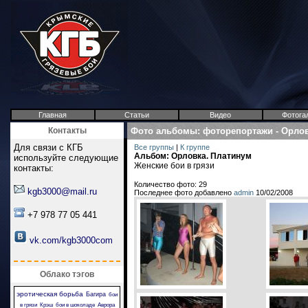
Главная
Статьи
Видео
Фотога
Контакты
Фото альбомы
:
фоторепортажи
-
Орлов
Для связи с КГБ
Все группы
|
К группе
Альбом: Орловка. Платинум
используйте следующие
Женские бои в грязи
контакты:
Количество фото: 29
kgb3000@mail.ru
Последнее фото добавлено
admin
10/02/2008
+7 978 77 05 441
vk.com/kgb3000com
Облако тэгов
эротическая борьба
Багира
бои
в грязи
Крэш
бои в шоколаде
Аврора