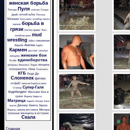
женская борьба
Пуля
Пантера
электра
Солдат
летний кубок
Джейн
Пяточка
Малышка
бои в желе
wrestling
никита
борьба в
жасмин
грязи
бои без правил
Фокс
mud
лечебная грязь
wrestling
смешанная
Зайка
Анечка
борьба
барби
Кармен
рестлинг
сильные
женские бои
женщины
единоборства
Флэйм
женщина
аленушка
Амазонка
Энджи
Ника
телохранитель
Скальпель
КГБ
Леди Ди
Слоненок
фитнес
кэтфайт
женская борьба в грязи
Супер-Галя
Стингер
бодибилдинг
Женские бои в
грязи
Моряча
Беретта
Матрица
борьба
Китана
бои в
Джокер
Камета
Зараза
масле
Мегера
школа рестлинга
Морячка
сильные женщины в истории
Скала
Главная