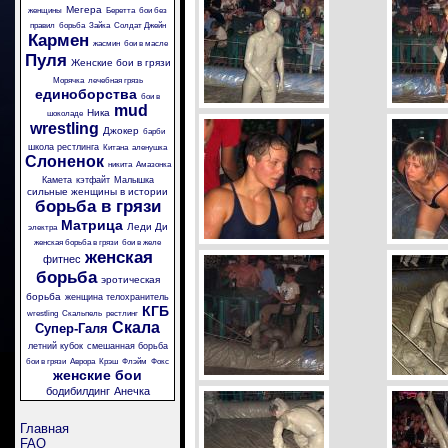
Мегера
женщины
Беретта
бои без
правил
борьба
Зайка
Солдат Джейн
Кармен
жасмин
бои в масле
Пуля
Женские бои в грязи
Морячка
лечебная грязь
единоборства
бои в
mud
Ника
шоколаде
wrestling
Джокер
барби
школа рестлинга
Китана
аленушка
Слоненок
никита
Амазонка
Камета
кэтфайт
Малышка
сильные женщины в истории
борьба в грязи
Матрица
Леди Ди
электра
женская борьба в грязи
бои в желе
женская
фитнес
борьба
эротическая
борьба
женщина телохранитель
КГБ
wrestling
Скальпель
рестлинг
Скала
Супер-Галя
летний кубок
смешанная борьба
бои в грязи
Аврора
Крэш
Флэйм
Фокс
женские бои
бодибилдинг
Анечка
Главная
FAQ