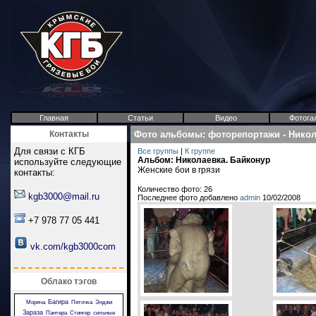
Главная
Статьи
Видео
Фотога
Контакты
Фото альбомы
:
фоторепортажи
-
Никол
Для связи с КГБ
Все группы
|
К группе
Альбом: Николаевка. Байконур
используйте следующие
Женские бои в грязи
контакты:
Количество фото: 26
kgb3000@mail.ru
Последнее фото добавлено
admin
10/02/2008
+7 978 77 05 441
vk.com/kgb3000com
Облако тэгов
Багира
Моряча
Пяточка
Энджи
Зараза
Пантера
Стингер
сильные