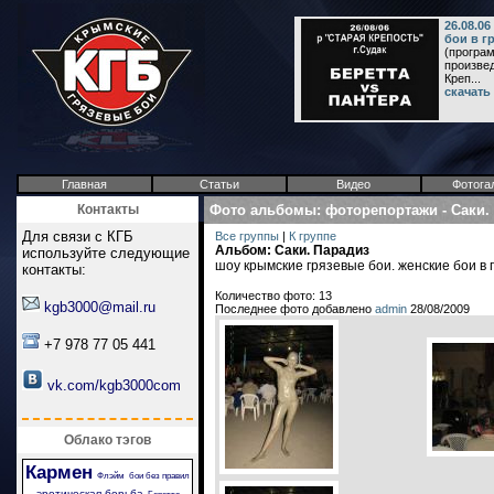
26.08.0
бои в г
(програм
произвед
Креп...
скачать
Главная
Статьи
Видео
Фотога
Контакты
Фото альбомы
:
фоторепортажи
-
Саки.
Для связи с КГБ
Все группы
|
К группе
Альбом: Саки. Парадиз
используйте следующие
шоу крымские грязевые бои. женские бои в 
контакты:
Количество фото: 13
kgb3000@mail.ru
Последнее фото добавлено
admin
28/08/2009
+7 978 77 05 441
vk.com/kgb3000com
Облако тэгов
Кармен
Флэйм
бои без правил
эротическая борьба