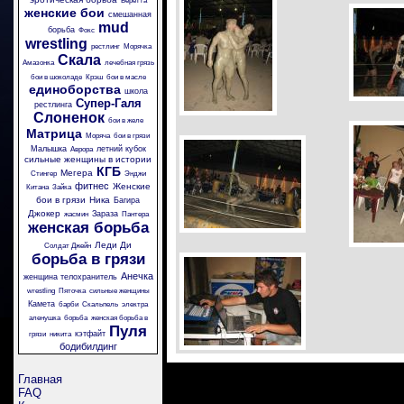
Беретта
женские бои
смешанная
mud
борьба
Фокс
wrestling
рестлинг
Морячка
Скала
Амазонка
лечебная грязь
бои в шоколаде
Крэш
бои в масле
единоборства
школа
Супер-Галя
рестлинга
Слоненок
бои в желе
Матрица
Моряча
бои в грязи
Малышка
летний кубок
Аврора
сильные женщины в истории
КГБ
Мегера
Стингер
Энджи
фитнес
Женские
Китана
Зайка
бои в грязи
Ника
Багира
Джокер
Зараза
жасмин
Пантера
женская борьба
Леди Ди
Солдат Джейн
борьба в грязи
Анечка
женщина телохранитель
wrestling
Пяточка
сильные женщины
Камета
барби
Скальпель
электра
аленушка
борьба
женская борьба в
Пуля
кэтфайт
грязи
никита
бодибилдинг
Главная
FAQ