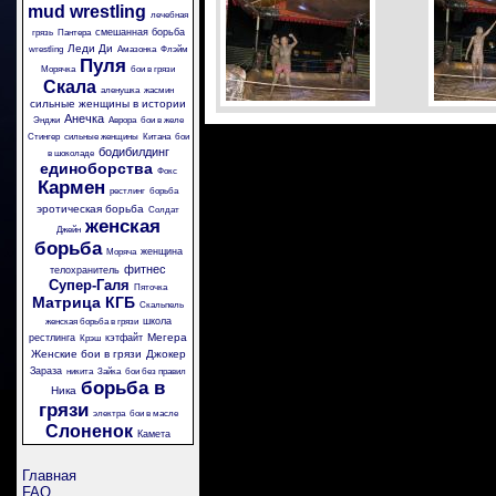
mud wrestling
лечебная
смешанная борьба
грязь
Пантера
Леди Ди
wrestling
Амазонка
Флэйм
Пуля
Морячка
бои в грязи
Скала
аленушка
жасмин
сильные женщины в истории
Анечка
Энджи
Аврора
бои в желе
Стингер
сильные женщины
Китана
бои
бодибилдинг
в шоколаде
единоборства
Фокс
Кармен
рестлинг
борьба
эротическая борьба
Солдат
женская
Джейн
борьба
женщина
Моряча
фитнес
телохранитель
Супер-Галя
Пяточка
Матрица
КГБ
Скальпель
школа
женская борьба в грязи
Мегера
рестлинга
кэтфайт
Крэш
Женские бои в грязи
Джокер
Зараза
никита
Зайка
бои без правил
борьба в
Ника
грязи
электра
бои в масле
Слоненок
Камета
Главная
FAQ