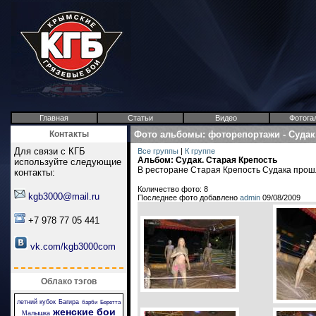
Главная
Статьи
Видео
Фотога
Контакты
Фото альбомы
:
фоторепортажи
-
Судак
Для связи с КГБ
Все группы
|
К группе
Альбом: Судак. Старая Крепость
используйте следующие
В ресторане Старая Крепость Судака прошл
контакты:
Количество фото: 8
kgb3000@mail.ru
Последнее фото добавлено
admin
09/08/2009
+7 978 77 05 441
vk.com/kgb3000com
Облако тэгов
летний кубок
Багира
барби
Беретта
женские бои
Малышка