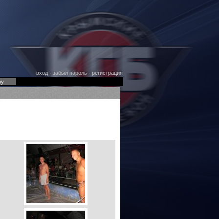
вход
·
забыл пароль
·
регистрация
оу