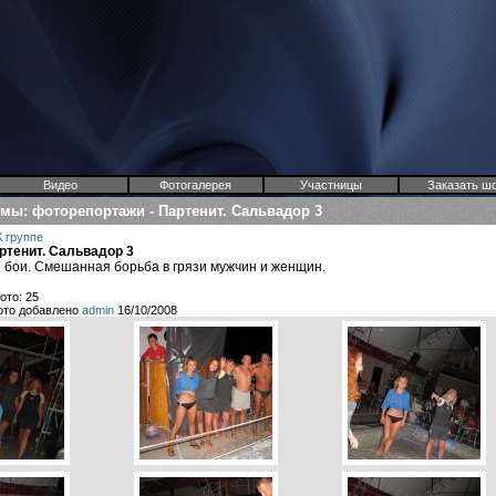
Видео
Фотогалерея
Участницы
Заказать ш
омы
:
фоторепортажи
-
Партенит. Сальвадор 3
К группе
ртенит. Сальвадор 3
 бои. Смешанная борьба в грязи мужчин и женщин.
ото: 25
ото добавлено
admin
16/10/2008