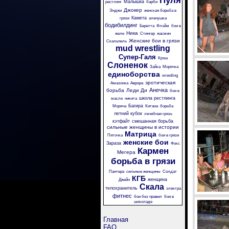
Пуля
Малышка
рестлинг
барби
Джокер
Энджи
женская борьба в
Камета
грязи
аленушка
бодибилдинг
Беретта
Флэйм
бои в
Ника
желе
Стингер
жасмин
Женские бои в грязи
Скальпель
mud wrestling
Супер-Галя
Крэш
Слоненок
Зайка
Морячка
единоборства
wrestling
эротическая
Амазонка
Аврора
Анечка
борьба
Леди Ди
бои в
школа рестлинга
масле
никита
Багира
Моряча
Китана
борьба
летний кубок
лечебная грязь
кэтфайт
смешанная борьба
сильные женщины в истории
Матрица
Пяточка
бои в грязи
женские бои
Зараза
Фокс
Кармен
Мегера
борьба в грязи
Пантера
сильные женщины
Солдат
КГБ
женщина
Джейн
Скала
телохранитель
электра
фитнес
бои без правил
бои в
шоколаде
Главная
FAQ