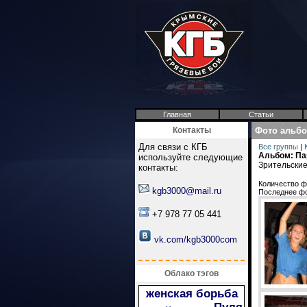
Главная
Статьи
Контакты
Фото альб
Для связи с КГБ
Все группы
|
Альбом: Па
используйте следующие
Зрительские
контакты:
Количество ф
kgb3000@mail.ru
Последнее ф
+7 978 77 05 441
vk.com/kgb3000com
Облако тэгов
женская борьба