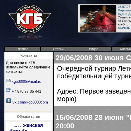
23.07.0
Партени
судьи Д
Утешите
от Скалы
клуб ...
скачать
Главная
Статьи
Видео
Фотога
Контакты
29/06/2008
30 июня С
Для связи с КГБ
используйте следующие
Очередной турнир Летне
контакты:
победительницей турни
kgb3000@mail.ru
Адрес: Первое заведен
+7 978 77 05 441
морю)
vk.com/kgb3000com
15/06/2008
28 июня 
Облако тэгов
20:00
женская
жасмин