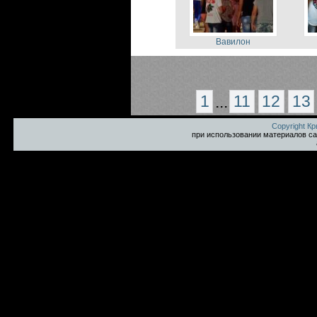
Вавилон
1
...
11
12
13
Copyright К
при использовании материалов са