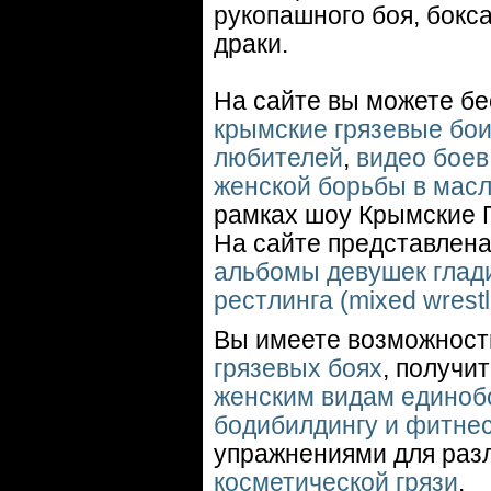
рукопашного боя, бокса
драки.
На сайте вы можете б
крымские грязевые бо
любителей
,
видео боев 
женской борьбы в масл
рамках шоу Крымские 
На сайте представлен
альбомы девушек глад
рестлинга (mixed wrest
Вы имеете возможност
грязевых боях
, получи
женским видам единобо
бодибилдингу и фитне
упражнениями для раз
косметической грязи
.