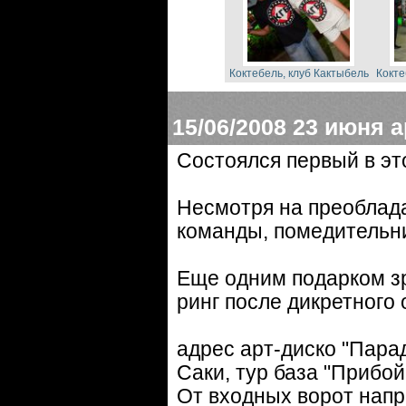
Коктебель, клуб Кактыбель
Кокте
15/06/2008
23 июня а
Состоялся первый в эт
Несмотря на преоблада
команды, помедительни
Еще одним подарком зр
ринг после дикретного 
адрес арт-диско "Пара
Саки, тур база "Прибой
От входных ворот напр