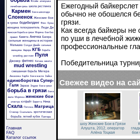
борьба
Флэйм
аленушка
Ежегодный байкерслет 
школа рестлинга
лечебная грязь
Кармен
обычно не обошелся бе
бои в шоколаде
Слоненок
Женские бои
грязи.
бодибилдинг
в грязи
Фокс
Крэш
Леди Ди
женщина телохранитель
Как всегда байкеры не
женская борьба в грязи
Моряча
бои без
Анечка
по уши в лечебной жиж
Камета
Багира
правил
сильные женщины в истории
профессиональные гла
Малышка
Солдат Джейн
сильные
КГБ
женщины
Аврора
борьба
Пуля
wrestling
рестлинг
фитнес
Джокер
Победительница турни
Китана
никита
mud wrestling
Мегера
смешанная борьба
Амазонка
барби
бои в масле
Зайка
единоборства
Супер-
Свежее видео на са
Галя
Зараза
Энджи
бои в грязи
борьба в грязи
бои в
женские бои
желе
Морячка
Ника
кэтфайт
электра
Беретта
Скала
Матрица
Пяточка
эротическая
Стингер
Скальпель
борьба
летний кубок
Пантера
шоу Женские Бои в Грязи
К
Главная
Алушта, 2012, оператор
глад
Алёна Тоцкая
FAQ
бои 
Каталог ссылок