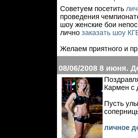
Советуем посетить
лич
проведения чемпионато
шоу женские бои непос
лично
заказать шоу КГ
Желаем приятного и п
08/06/2008
8 июня. 
Поздравля
Кармен с 
Пусть улы
соперницы
личное д