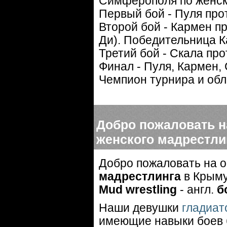
Симферополя по женски
Первый бой - Пуля про
Второй бой - Кармен п
Ди). Победительница К
Третий бой - Скала пр
Финал - Пуля, Кармен,
Чемпион турнира и об
Добро пожаловать 
женского мадрестли
Добро пожаловать на 
мадрестлинга
в Крыму
Mud wrestling
- англ.
б
Наши девушки
гладиат
имеющие навыки боев б