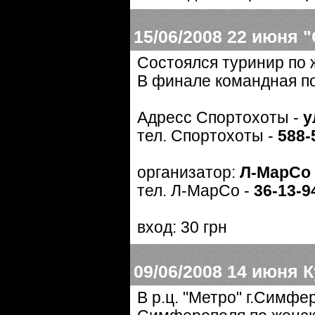
15/06/2008
22 июня "
Состоялся туринир по 
В финале командная по
Адресс Спортохоты -
у
тел. Спортохоты -
588-
организатор:
Л-МарСо
тел. Л-МарСо -
36-13-9
вход: 30 грн
09/06/2008
14 июня 
В р.ц. "Метро" г.Симфе