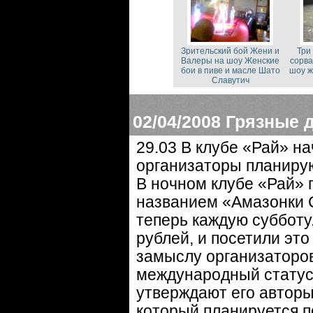
Зрительский бой Жени и
Три
Валеры на шоу Женские
сорва
бои в пиве и масле Шато
шоу ж
Славутич
02/04/2008
Грязные 
29.03 В клубе «Рай» на
организаторы планирую
В ночном клубе «Рай» 
названием «Амазонки 
теперь каждую субботу
рублей, и посетили это
замыслу организаторов
международный статус.
утверждают его авторы
который планируется п