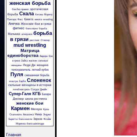
женская борьба
эротическая
бои без правил
Скала
борьба
Китана
Моряча
Камета
Пантера
Фокс
никита
wrestling
Анечка
Женские бои в грязи
фитнес
бои в желе
борьба
борьба
Малышка
аленушка
в грязи
рестлинг
Стингер
mud wrestling
Матрица
единоборства
Аврора
бои
в грязи
Зайка
жасмин
сильные
Леди Ди
женщина
женщины
телохранитель
летний кубок
Пуля
смешанная борьба
Слоненок
электра
барби
сильные женщины в истории
лечебная грязь
Солдат Джейн
КГБ
Супер-Галя
Багира
Джокер
школа рестлинга
женские бои
Кармен
Мегера
Крэш
Ника
Скальпель
Амазонка
Энджи
Зараза
Беретта
бои в масле
Флэйм
Морячка
бои в шоколаде
Главная