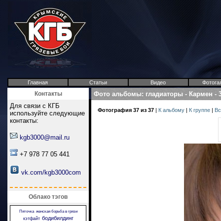
Главная
Статьи
Видео
Фотога
Контакты
Фото альбомы
:
гладиаторы
-
Кармен
-
Для связи с КГБ
Фотография 37 из 37
|
К альбому
|
К группе
|
Вс
используйте следующие
контакты:
kgb3000@mail.ru
+7 978 77 05 441
vk.com/kgb3000com
Облако тэгов
Пяточка
женская борьба в грязи
бодибилдинг
кэтфайт