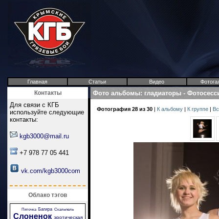
Главная
Статьи
Видео
Фотога
Контакты
Фото альбомы
:
гладиаторы
-
Фотосесс
Для связи с КГБ
Фотография 28 из 30
|
К альбому
|
К группе
|
Вс
используйте следующие
контакты:
kgb3000@mail.ru
+7 978 77 05 441
vk.com/kgb3000com
Облако тэгов
Багира
Пяточка
Скальпель
Слоненок
эротическая