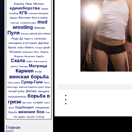
борьба
Ника
Мегера
единоборства
Энджи
КГБ
wrestling
сильные женщины
Женские бои в грязи
Аврора
mud
электра
лечебная грязь
wrestling
Анечка
Пуля
школа рестлинга
Китана
Леди Ди
сильные
Беретта
женщины в истории
Джокер
Зараза
Камета
Зайка
Солдат Джейн
Малышка
аленушка
Фокс
Моряча
Морячка
Амазонка
борьба
Скала
барби
бои в масле
Матрица
никита
Пантера
Кармен
Флэйм
женская борьба
Супер-Галя
бои в грязи
бои в
шоколаде
женская борьба в грязи
Крэш
фитнес
летний кубок
женщина
борьба в
телохранитель
грязи
кэтфайт
рестлинг
бои в
бодибилдинг
смешанная
желе
женские бои
борьба
бои
без правил
жасмин
Стингер
Главная
FAQ