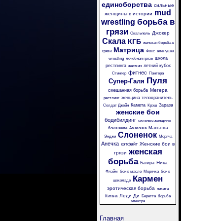
единоборства
сильные
mud
женщины в истории
борьба в
wrestling
грязи
Джокер
Скальпель
Скала
КГБ
женская борьба в
Матрица
грязи
Фокс
аленушка
школа
wrestling
лечебная грязь
рестлинга
летний кубок
жасмин
фитнес
Стингер
Пантера
Пуля
Супер-Галя
Мегера
смешанная борьба
женщина телохранитель
рестлинг
Камета
Зараза
Солдат Джейн
Крэш
женские бои
бодибилдинг
сильные женщины
Малышка
бои в желе
Амазонка
Слоненок
Энджи
Моряча
Анечка
Женские бои в
кэтфайт
женская
грязи
борьба
Ника
Багира
Флэйм
бои в масле
Морячка
бои в
Кармен
шоколаде
эротическая борьба
никита
Леди Ди
Китана
Беретта
борьба
электра
Главная