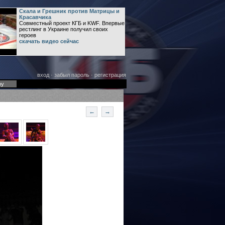
Скала и Грешник против Матрицы и
Красавчика
Совместный проект КГБ и KWF. Впервые
рестлинг в Украине получил своих
героев
скачать видео сейчас
вход
·
забыл пароль
·
регистрация
оу
←
→