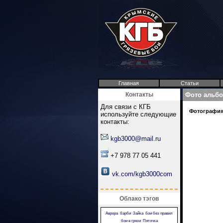
Главная
Статьи
Контакты
Фото альб
Для связи с КГБ
Фотография 
используйте следующие
контакты:
kgb3000@mail.ru
+7 978 77 05 441
vk.com/kgb3000com
Облако тэгов
Аврора
барби
Зайка
бои без правил
бои в грязи
Пяточка