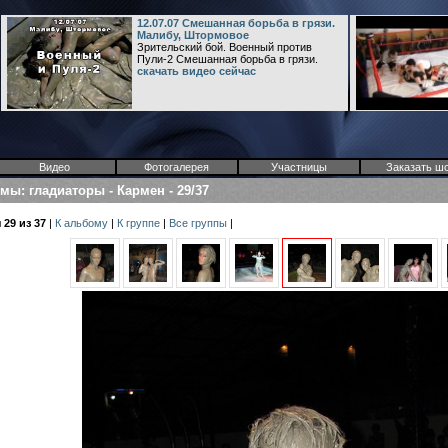
12.07.07 Смешанная борьба в грязи.
Малибу, Штормовое
Зрительский бой. Военный против
Пули-2 Смешанная борьба в грязи.
скачать видео сейчас
Видео
Фотогалерея
Участницы
Заказать ш
омы
:
гладиаторы
-
Кармен
-
29/37
29 из 37
|
К альбому
|
К группе
|
Все группы
|