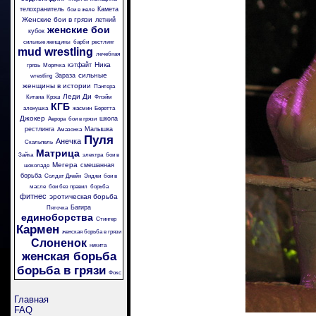
телохранитель
Камета
бои в желе
Женские бои в грязи
летний
женские бои
кубок
сильные женщины
барби
рестлинг
mud wrestling
лечебная
Ника
кэтфайт
грязь
Морячка
сильные
Зараза
wrestling
женщины в истории
Пантера
Леди Ди
Китана
Крэш
Флэйм
КГБ
аленушка
жасмин
Беретта
Джокер
школа
Аврора
бои в грязи
рестлинга
Малышка
Амазонка
Пуля
Анечка
Скальпель
Матрица
Зайка
электра
бои в
Мегера
смешанная
шоколаде
борьба
Солдат Джейн
Энджи
бои в
масле
бои без правил
борьба
фитнес
эротическая борьба
Багира
Пяточка
единоборства
Стингер
Кармен
женская борьба в грязи
Слоненок
никита
женская борьба
борьба в грязи
Фокс
Главная
FAQ