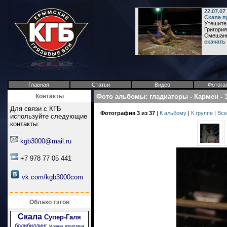
22.07.0
Скала п
Утешите
Григория
Смешанн
скачать
Главная
Статьи
Видео
Фотога
Контакты
Фото альбомы
:
гладиаторы
-
Кармен
-
Для связи с КГБ
Фотография 3 из 37
|
К альбому
|
К группе
|
Все
используйте следующие
контакты:
kgb3000@mail.ru
+7 978 77 05 441
vk.com/kgb3000com
Облако тэгов
Скала
Супер-Галя
бодибилдинг
женщина
Моряча