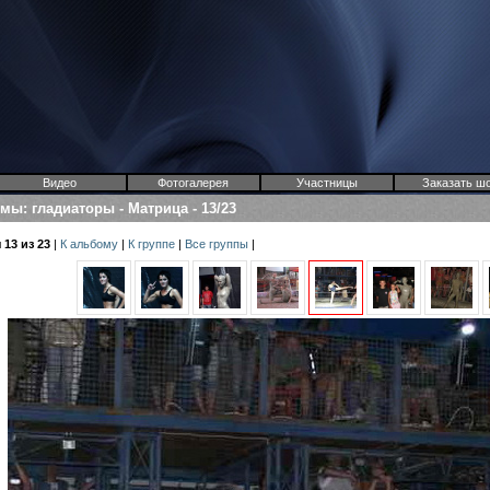
Видео
Фотогалерея
Участницы
Заказать ш
омы
:
гладиаторы
-
Матрица
-
13/23
13 из 23
|
К альбому
|
К группе
|
Все группы
|