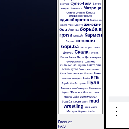
Супер-Галя
Багира
рестлинг
Матрица
аленушка
бои в желе
Камета
Стингер
wrestling
смешанная борьба
единоборства
Малышка
женские
никита
Фокс
Беретта
борьба в
бои
Анечка
грязи
Кармен
кэтфайт
женская
Зараза
борьба
школа рестлинга
Скала
Джокер
Пяточка
Леди Ди
женщина
Китана
Энджи
фитнес
телохранитель
сильные женщины в истории
летний кубок
бои в грязи
жасмин
Ника
Крэш
бои в шоколаде
Пантера
КГБ
сильные женщины
Флэйм
Пуля
борьба
бои без правил
Амазонка
лечебная грязь
Скальпель
Женские бои в грязи
Аврора
эротическая
Моряча
Зайка
mud
борьба
Солдат Джейн
wrestling
бои в масле
Мегера
Морячка
барби
Главная
FAQ