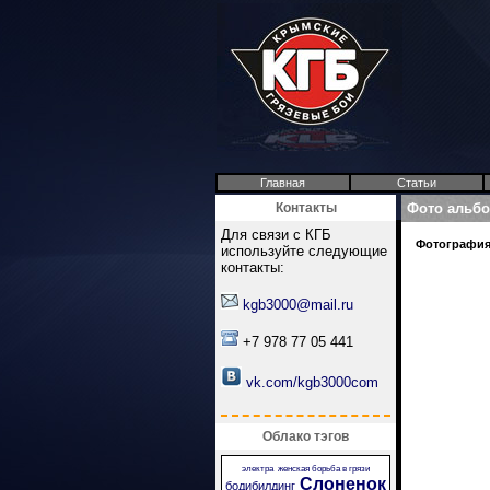
Главная
Статьи
Контакты
Фото альб
Для связи с КГБ
Фотография 
используйте следующие
контакты:
kgb3000@mail.ru
+7 978 77 05 441
vk.com/kgb3000com
Облако тэгов
электра
женская борьба в грязи
Слоненок
бодибилдинг