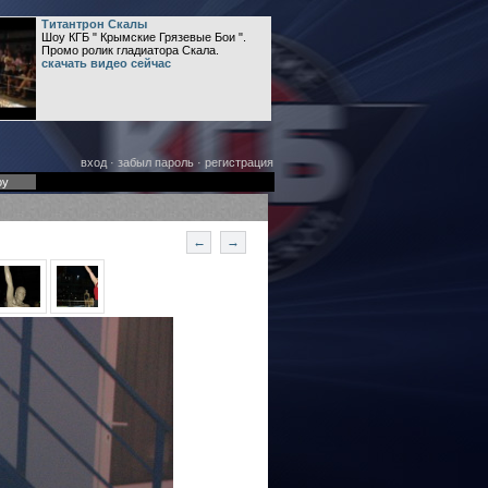
Титантрон Скалы
Шоу КГБ " Крымские Грязевые Бои ".
Промо ролик гладиатора Скала.
скачать видео сейчас
вход
·
забыл пароль
·
регистрация
оу
←
→