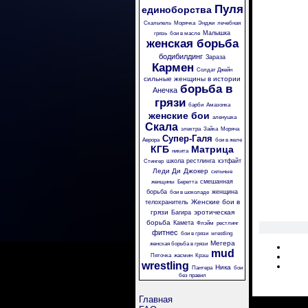
Пуля
единоборства
Скальпель
Морячка
Энджи
лечебная
Малышка
грязь
бои в масле
женская борьба
бодибилдинг
Зараза
Кармен
Солдат Джейн
сильные женщины в истории
борьба в
Анечка
грязи
барби
Амазонка
женские бои
аленушка
Скала
электра
Зайка
Моряча
Супер-Галя
Аврора
бои в желе
КГБ
Матрица
никита
школа рестлинга
кэтфайт
Стингер
Леди Ди
Джокер
сильные
смешанная
женщины
Беретта
борьба
женщина
бои в шоколаде
Женские бои в
телохранитель
грязи
эротическая
Багира
борьба
Камета
Флэйм
рестлинг
фитнес
бои в грязи
wrestling
Мегера
женская борьба в грязи
mud
Пяточка
жасмин
Крэш
wrestling
Ника
Пантера
бои
без правил
Главная