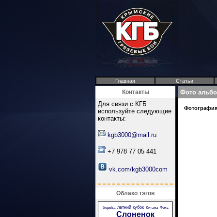
Главная
Статьи
Контакты
Фото альб
Для связи с КГБ
Фотография 
используйте следующие
контакты:
kgb3000@mail.ru
+7 978 77 05 441
vk.com/kgb3000com
Облако тэгов
летний кубок
борьба
Китана
Фокс
Слоненок