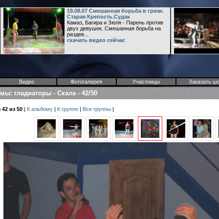
19.08.07 Смешанная борьба в грязи.
Старая Крепость.Судак
Камаз, Багира и Зюля - Парень против
двух девушек. Смешанная борьба на
раздев...
скачать видео сейчас
Видео
Фотогалерея
Участницы
Заказать ш
омы
:
гладиаторы
-
Скала
-
42/50
42 из 50
|
К альбому
|
К группе
|
Все группы
|