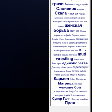
грязи
Анечка
Солдат Джейн
Слоненок
жасмин
Скала
Леди Ди
Аврора
аленушка
женская борьба в грязи
женщина телохранитель
бои без
женская
правил
борьба
фитнес
Энджи
кэтфайт
Зараза
Морячка
никита
смешанная
Флэйм
Фокс
Скальпель
борьба
школа рестлинга
Китана
сильные
лечебная грязь
Беретта
КГБ
женщины в истории
mud
Багира
борьба
Пяточка
wrestling
бои в желе
единоборства
Мегера
бодибилдинг
Джокер
бои в грязи
летний кубок
бои в масле
Крэш
Ника
Камета
рестлинг
Моряча
Кармен
Малышка
Зайка
Матрица
Пантера
женские бои
эротическая борьба
сильные
женщины
барби
бои в шоколаде
Супер-Галя
Стингер
wrestling
Пуля