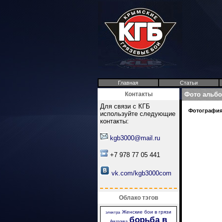
Главная
Статьи
Контакты
Фото альб
Для связи с КГБ
Фотография 
используйте следующие
контакты:
kgb3000@mail.ru
+7 978 77 05 441
vk.com/kgb3000com
Облако тэгов
Женские бои в грязи
электра
борьба в
Амазонка