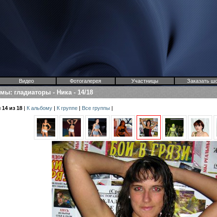
Видео
Фотогалерея
Участницы
Заказать ш
омы
:
гладиаторы
-
Ника
-
14/18
14 из 18
|
К альбому
|
К группе
|
Все группы
|