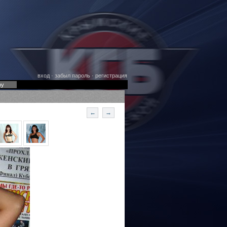
вход
·
забыл пароль
·
регистрация
оу
←
→