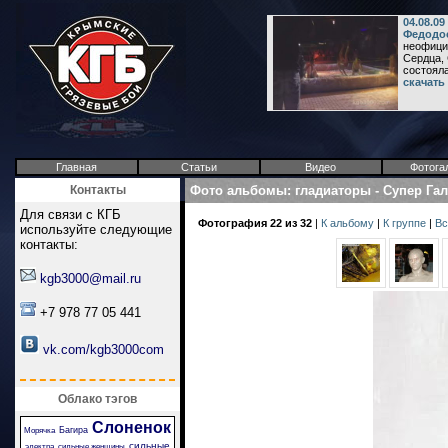
04.08.09
Федодо
неофици
Сердца,
состояла
скачать
Главная
Статьи
Видео
Фотога
Контакты
Фото альбомы
:
гладиаторы
-
Супер Га
Для связи с КГБ
Фотография 22 из 32
|
К альбому
|
К группе
|
Вс
используйте следующие
контакты:
kgb3000@mail.ru
+7 978 77 05 441
vk.com/kgb3000com
Облако тэгов
Слоненок
Багира
Морячка
сильные
электра
сильные женщины