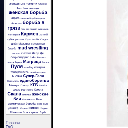
женщины в истории
Стингер
Фокс
бои в шоколаде
женская борьба
Зараза
женская борьба в грязи
борьба в
Амазонка
грязи
бои без правил
аленушка
Кармен
летний
бои в грязи
кубок
рестлинг
Крэш
Флэйм
Солдат
Малышка
смешанная
Джейн
mud wrestling
борьба
Леди Ди
кэтфайт
жасмин
бодибилдинг
Зайка
Беретта
Матрица
никита
Аврора
Китана
Пуля
женщина
wrestling
телохранитель
лечебная грязь
Супер-Галя
Анечка
единоборства
Скальпель
КГБ
Мегера
Пантера
борьба
школа рестлинга
Камета
Скала
женские
Пяточка
бои
Ника
бои в масле
эротическая борьба
бои в желе
фитнес
Джокер
Моряча
Энджи
Женские бои в грязи
барби
Главная
FAQ