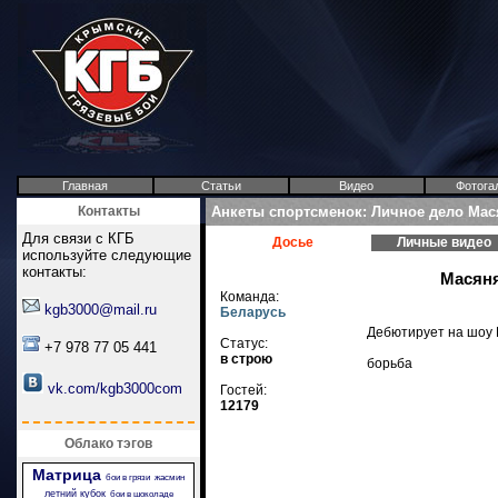
Главная
Статьи
Видео
Фотога
Контакты
Анкеты спортсменок: Личное дело Мас
Для связи с КГБ
Досье
Личные видео
используйте следующие
контакты:
Масян
Команда:
kgb3000@mail.ru
Беларусь
Дебютирует на шоу 
Статус:
+7 978 77 05 441
в строю
борьба
vk.com/kgb3000com
Гостей:
12179
Облако тэгов
Матрица
бои в грязи
жасмин
летний кубок
бои в шоколаде