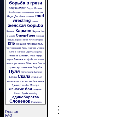
борьба в грязи
бодибилдинг
Энджи
Морячка
борьба
сильные женщины
электра
mud
Леди Ди
Ника
рестлинг
wrestling
никита
женская борьба
Кармен
Камета
Зараза
бои
Супер-Галя
в масле
женская
борьба в грязи
Зайка
лечебная грязь
КГБ
женщина телохранитель
бои без правил
Крэш
Пантера
Стингер
Китана
Пяточка
Беретта
Моряча
фитнес
Амазонка
Фокс
Аврора
Анечка
кэтфайт
барби
бои в желе
Женские бои в
школа рестлинга
грязи
эротическая борьба
Пуля
смешанная борьба
Скала
сильные
Багира
женщины в истории
Малышка
Джокер
Мегера
Флэйм
женские бои
аленушка
Солдат Джейн
wrestling
единоборства
Слоненок
Скальпель
Главная
FAQ