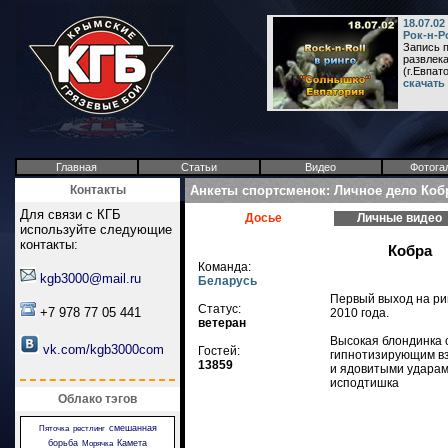
18.07.0
Рок-н-Р
Запись 
развлек
(г.Евпато
скачать
Главная
Статьи
Видео
Фотога
Контакты
Анкеты спортсменок: Личное дело Коб
Для связи с КГБ
Досье
Личные видео
используйте следующие
контакты:
Кобра
Команда:
kgb3000@mail.ru
Беларусь
Первый выход на ри
Статус:
+7 978 77 05 441
2010 года.
ветеран
Высокая блондинка 
vk.com/kgb3000com
Гостей:
гипнотизирующим в
13859
и ядовитыми удара
исподтишка
Облако тэгов
смешанная
Пяточка
рестлинг
борьба
Камета
Морячка