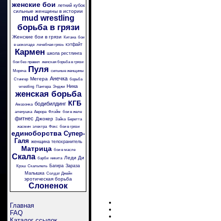
женские бои
летний кубок
сильные женщины в истории
mud wrestling
борьба в грязи
Женские бои в грязи
Китана
бои
кэтфайт
в шоколаде
лечебная грязь
Кармен
школа рестлинга
бои без правил
женская борьба в грязи
Пуля
Моряча
сильные женщины
Анечка
Мегера
Стингер
борьба
Ника
wrestling
Пантера
Энджи
женская борьба
КГБ
бодибилдинг
Амазонка
аленушка
Аврора
Флэйм
бои в желе
фитнес
Джокер
Зайка
Беретта
жасмин
электра
Фокс
бои в грязи
единоборства
Супер-
Галя
женщина телохранитель
Матрица
бои в масле
Скала
Леди Ди
барби
никита
Багира
Зараза
Крэш
Скальпель
Малышка
Солдат Джейн
эротическая борьба
Слоненок
Главная
FAQ
Каталог ссылок